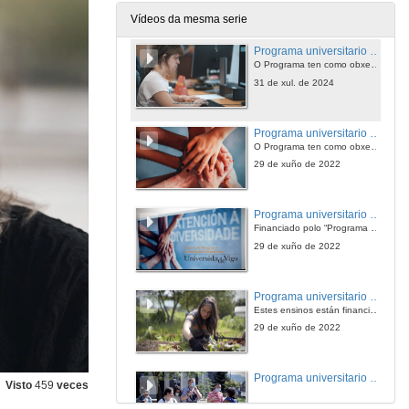
Vídeos da mesma serie
Programa universitario para o emprego e a vida autónoma
O Programa ten como obxectivo dotar ao estudantado de competencias que melloren a súa autonomía, formación académica e preparación laboral como cidadás activos. Docencia universitaria, obradoiros inclusivos, voluntariado e prácticas.
31 de xul. de 2024
Programa universitario para o emprego e a vida autónoma. Curso 2021-22
O Programa ten como obxectivo dotar ao estudantado de competencias que melloren a súa autonomía, formación académica e preparación laboral como cidadás activos. Docencia universitaria, obradoiros inclusivos, voluntariado e prácticas.
29 de xuño de 2022
Programa universitario para o emprego e a vida autónoma. Curso 2021-22
Financiado polo “Programa Unidiversidad curso 2021-2022: programas universitarios de formación para el empleo dirigidos a jóvenes con discapacidad intelectual inscritos en el sistema nacional de garantía juvenil” da Fundación ONCE e cofinanciado polo Fondo Social Europeo.
29 de xuño de 2022
Programa universitario para o emprego e a vida autónoma. Voluntariado. Curso 2021-22
Estes ensinos están financiado polo “Programa Unidiversidad curso 2021-2022: programas universitarios de formación para el empleo dirigidos a jóvenes con discapacidad intelectual inscritos en el sistema nacional de garantía juvenil” da Fundación ONCE e cofinanciado polo Fondo Social Europeo.
29 de xuño de 2022
Programa universitario para o emprego e a vida autónoma. Obradorios. Curso 2021-22
Visto
459
veces