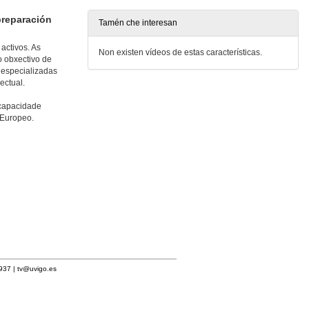
29 de xuño de 2022
preparación
Tamén che interesan
activos. As
Non existen vídeos de estas características.
o obxectivo de
 especializadas
ectual.
scapacidade
 Europeo.
1937 |
tv@uvigo.es