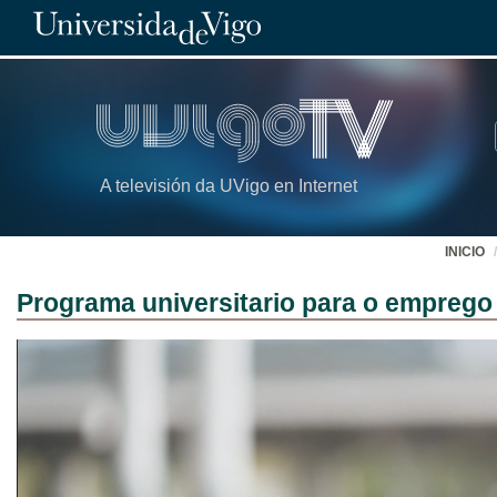
A televisión da UVigo en Internet
INICIO
Programa universitario para o emprego