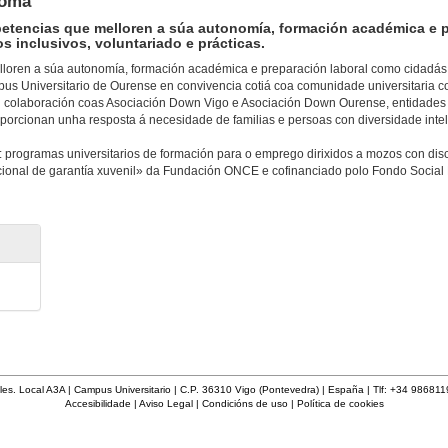
noma
etencias que melloren a súa autonomía, formación académica e 
s inclusivos, voluntariado e prácticas.
oren a súa autonomía, formación académica e preparación laboral como cidadás 
pus Universitario de Ourense en convivencia cotiá coa comunidade universitaria c
n colaboración coas Asociación Down Vigo e Asociación Down Ourense, entidades
porcionan unha resposta á necesidade de familias e persoas con diversidade intel
: programas universitarios de formación para o emprego dirixidos a mozos con di
nacional de garantía xuvenil» da Fundación ONCE e cofinanciado polo Fondo Social
les. Local A3A | Campus Universitario | C.P. 36310 Vigo (Pontevedra) | España | Tlf: +34 98681
Accesibilidade
|
Aviso Legal
|
Condicións de uso
|
Política de cookies