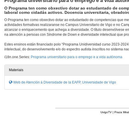
Programa universitario para o emprego e a vida autó
O Programa ten como obxectivo dotar ao estudantado de comp
laboral como cidadás activos. Docencia universitaria, obradoiro
O Programa ten como obxectivo dotar ao estudantado de competencias que mell
actividades formativas realizaranse no Campus Universitario de Vigo e no Cam
alcanzar o enriquecemento que achega a diversidade. O título desenvólvese e
na atención a persoas con Síndrome de Down e diversidade intelectual que pro
Estes ensinos están financiado polo “Programa Unidiversidad curso 2023-2024
intelectual, do desenvolvemento e/o do espectro autista inscritos no sistema 
i18n.one.Series:
Programa universitario para o emprego e a vida autónoma
Materiais
Web de Atención á Diversidade de la EAFP, Universidade de Vigo
UvigoTV | Praza Miral