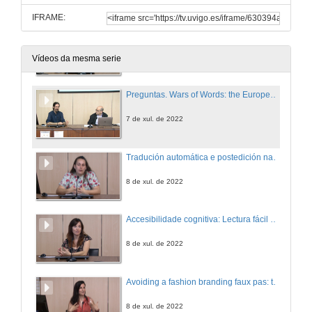
IFRAME:
Wars of Words: the European refugee crisis seen through a corpus-based discourse analysis approach
7 de xul. de 2022
Vídeos da mesma serie
Preguntas. Wars of Words: the European refugee crisis seen through a corpus-based discourse analysis approach
7 de xul. de 2022
Tradución automática e postedición na formación de tradutores nas universidades españolas
8 de xul. de 2022
Accesibilidade cognitiva: Lectura fácil como porta a outros dereitos básicos e o proxecto “Sinxelo”
8 de xul. de 2022
Avoiding a fashion branding faux pas: the rise of the new translator profile
8 de xul. de 2022