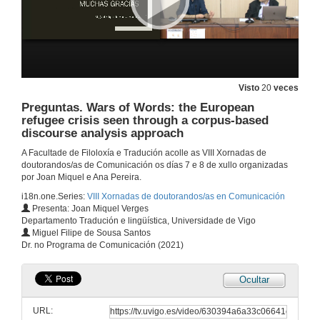
Benvida e inauguración das xornadas
7 de xul. de 2022
Visto
20
veces
Hábitos de consumo e patróns de uso das plataformas sociais transmisión de vida durante a corentena sanitaria en España: o caso do twitch
Preguntas. Wars of Words: the European
refugee crisis seen through a corpus-based
7 de xul. de 2022
discourse analysis approach
A Facultade de Filoloxía e Tradución acolle as VIII Xornadas de
Retórica de influencers ou líderes de opinión política española con máis de 250.000 seguidores en Instagram durante a lexislatura de Pedro Sánchez
doutorandos/as de Comunicación os días 7 e 8 de xullo organizadas
por Joan Miquel e Ana Pereira.
7 de xul. de 2022
i18n.one.Series:
VIII Xornadas de doutorandos/as en Comunicación
Presenta: Joan Miquel Verges
Departamento Tradución e lingüística, Universidade de Vigo
Marketing de afiliação no conteúdo digital: uma síntese de literatura
Miguel Filipe de Sousa Santos
Dr. no Programa de Comunicación (2021)
7 de xul. de 2022
Ocultar
Desafios digitais e reconfiguração das agências de publicidade em Portugal
URL:
7 de xul. de 2022