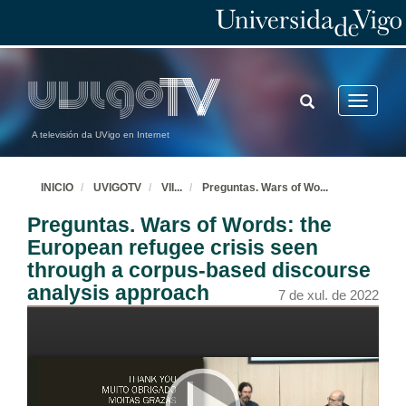
TOGGLE
Toggle
SEARCH
navigatio
A televisión da UVigo en Internet
INICIO
UVIGOTV
VII
...
Preguntas. Wars of Wo
...
Preguntas. Wars of Words: the
European refugee crisis seen
through a corpus-based discourse
analysis approach
7 de xul. de 2022