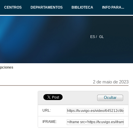
24 de mar. de 2023
CENTROS
DEPARTAMENTOS
BIBLIOTECA
INFO PARA...
Formatos de Instrucciones
31 de mar. de 2023
ES /
GL
Examen ET1 - Grupo B
18 de abr. de 2023
upciones
Ejercicios. Clase 7
21 de abr. de 2023
2 de maio de 2023
Interrupciones. (Introducción)
Ocultar
25 de abr. de 2023
URL:
IFRAME:
Algrorítmez simplificado. Consutla por hardware