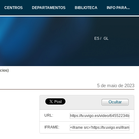
CENTROS
DEPARTAMENTOS
BIBLIOTECA
INFO PARA...
31 de mar. de 2023
Examen ET1 - Grupo B
18 de abr. de 2023
ES /
GL
Ejercicios. Clase 7
21 de abr. de 2023
icios)
Interrupciones. (Introducción)
5 de maio de 2023
25 de abr. de 2023
Ocultar
Algrorítmez simplificado. Consutla por hardware
URL:
28 de abr. de 2023
IFRAME:
Controlador de interrupciones