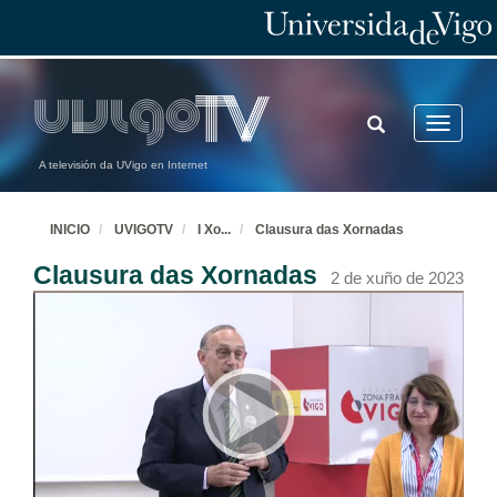
TOGGLE
Toggle
SEARCH
navigatio
A televisión da UVigo en Internet
INICIO
UVIGOTV
I Xo
...
Clausura das Xornadas
Clausura das Xornadas
2 de xuño de 2023
Inauguración das Xornadas
1 de xuño de 2023