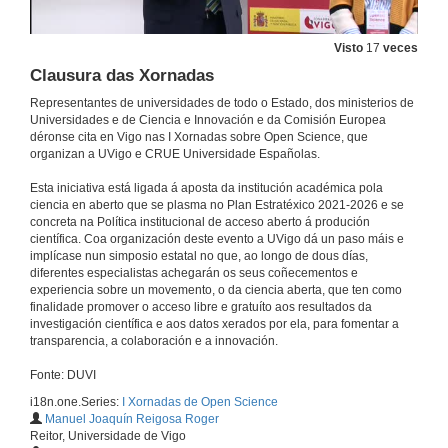
Estratexias Nacionais en Ciencia Aberta: LCTI, ENCA e LOSU
Mesa redonda
Visto
17
veces
1 de xuño de 2023
Clausura das Xornadas
Representantes de universidades de todo o Estado, dos ministerios de
Quenda de preguntas. Estratexias Nacionais en Ciencia Aberta: LCTI, ENCA e LOSU
Universidades e de Ciencia e Innovación e da Comisión Europea
déronse cita en Vigo nas I Xornadas sobre Open Science, que
1 de xuño de 2023
organizan a UVigo e CRUE Universidade Españolas.
Esta iniciativa está ligada á aposta da institución académica pola
A Ciencia aberta en Europa
ciencia en aberto que se plasma no Plan Estratéxico 2021-2026 e se
Mesa redonda
concreta na Política institucional de acceso aberto á produción
1 de xuño de 2023
científica. Coa organización deste evento a UVigo dá un paso máis e
implícase nun simposio estatal no que, ao longo de dous días,
diferentes especialistas achegarán os seus coñecementos e
Quenda de preguntas. A Ciencia aberta en Europa
experiencia sobre un movemento, o da ciencia aberta, que ten como
finalidade promover o acceso libre e gratuíto aos resultados da
1 de xuño de 2023
investigación científica e aos datos xerados por ela, para fomentar a
transparencia, a colaboración e a innovación.
Fonte: DUVI
O Marco europeo de avaliación da Investigación
Mesa redonda
i18n.one.Series:
I Xornadas de Open Science
2 de xuño de 2023
Manuel Joaquín Reigosa Roger
Reitor, Universidade de Vigo