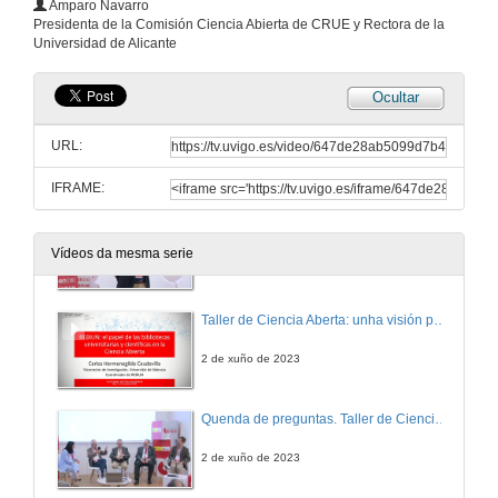
Amparo Navarro
Quenda de preguntas. O Marco europeo de avaliación da Investigación
Presidenta de la Comisión Ciencia Abierta de CRUE y Rectora de la
Universidad de Alicante
2 de xuño de 2023
Ocultar
Presentación do proxecto PLATICA (Plataforma Transversal de Impulso á Ciencia Aberta)
Conferencia
URL:
2 de xuño de 2023
IFRAME:
Quenda de preguntas. Presentación do proxecto PLATICA
Vídeos da mesma serie
2 de xuño de 2023
Taller de Ciencia Aberta: unha visión práctica
2 de xuño de 2023
Quenda de preguntas. Taller de Ciencia Aberta: unha visión práctica
2 de xuño de 2023