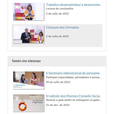
Traballos desenvolvidos/ a desenvolver pola C. Ciencia Aberta de Crue Revisión e actualización dos compromisos de CRUE
Lectura de conclusións
2 de xuño de 2023
Clausura das Xornadas
2 de xuño de 2023
Tamén che interesan
II Seminario internacional de pensamento contemporáneo. Pensar o Antropoceno
Participan especialistas, pensadores e pensadoras que traballan desde hai anos sobre temas de pensamento contemporáneo en universidades de Estados Unidos, Reino Unido, Canadá, México e España.
30 de xuño de 2023
IV edición dos Premios Consello Social UVigo Humana
Durante a gala tamén se entregaron os galardóns aos mellores TFG e TFM en materia de Axenda 2030
21 de dec. de 2023