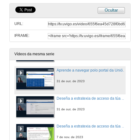
Ocultar
Calendario de convocatorias e programación de propostas
URL:
24 de out. de 2023
IFRAME:
Como convencer ao avaliador europeo: criterios de avaliación das propostas e procedemento europeo de avaliación
26 de out. de 2023
Vídeos da mesma serie
Aprende a navegar polo portal da Unión Europea: O funding & tenders opportunities portal
31 de out. de 2023
Deseña a estratexia de acceso da túa empresa aos fondos europeos: preparación do perfil europeo, a formulación do proxecto, a busca de socios, a elaboración do contido narrativo e orzamentario, o proceso de presentación de propostas (I)
31 de out. de 2023
Deseña a estratexia de acceso da túa empresa aos fondos europeos: preparación do perfil europeo, a formulación do proxecto, a busca de socios, a elaboración do contido narrativo e orzamentario, o proceso de presentación de propostas (II)
7 de nov. de 2023