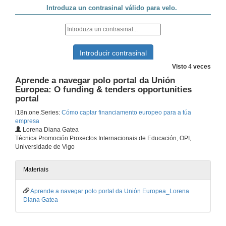
Innovation Fund (INNOVFUND)
19 de out. de 2023
Visto
4
veces
Programme for the environment and Climate Change (LIFE)
Aprende a navegar polo portal da Unión
19 de out. de 2023
Europea: O funding & tenders opportunities
portal
i18n.one.Series:
Cómo captar financiamento europeo para a túa
Programa COSME
empresa
Lorena Diana Gatea
19 de out. de 2023
Técnica Promoción Proxectos Internacionais de Educación, OPI,
Universidade de Vigo
Creative Europe Programme (CREA)
Materiais
24 de out. de 2023
Aprende a navegar polo portal da Unión Europea_Lorena
Diana Gatea
Asylum, Migration and Integration Fund (AMIF)
24 de out. de 2023