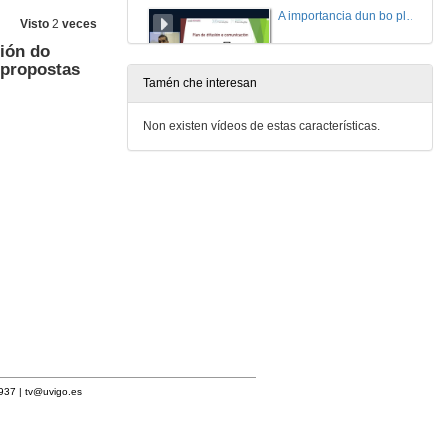
A importancia dun bo plan de difusión, protección e explotación
Visto
2
veces
ción do
16 de nov. de 2023
 propostas
Tamén che interesan
Introdución a xestión técnica e financeira do teu proxecto
Non existen vídeos de estas características.
19 de nov. de 2023
Coñece exemplos de proxectos europeos exitosos: ¡elabora a túa proposta!
21 de nov. de 2023
1937 |
tv@uvigo.es