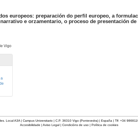
dos europeos: preparación do perfil europeo, a formula
 narrativo e orzamentario, o proceso de presentación de
de Vigo
 a
 de
les. Local A3A | Campus Universitario | C.P. 36310 Vigo (Pontevedra) | España | Tlf: +34 98681
Accesibilidade
|
Aviso Legal
|
Condicións de uso
|
Política de cookies