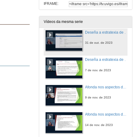
IFRAME:
Aprende a navegar polo portal da Unión Europea: O funding & tenders opportunities portal
31 de out. de 2023
Vídeos da mesma serie
Deseña a estratexia de acceso da túa empresa aos fondos europeos: preparación do perfil europeo, a formulación do proxecto, a busca de socios, a elaboración do contido narrativo e orzamentario, o proceso de presentación de propostas (I)
31 de out. de 2023
Deseña a estratexia de acceso da túa empresa aos fondos europeos: preparación do perfil europeo, a formulación do proxecto, a busca de socios, a elaboración do contido narrativo e orzamentario, o proceso de presentación de propostas (II)
7 de nov. de 2023
Afonda nos aspectos de análise de necesidades, cadro lóxico, deseño de paquetes de traballo e calidade, difusión e sustentabilidade da túa proposta (I)
9 de nov. de 2023
Afonda nos aspectos de análise de necesidades, cadro lóxico, deseño de paquetes de traballo e calidade, difusión e sustentabilidade da túa proposta (II).
14 de nov. de 2023