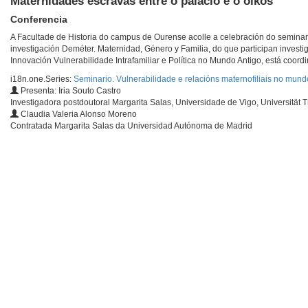
Maternidades escravas entre o palacio e o oikos
Conferencia
A Facultade de Historia do campus de Ourense acolle a celebración do seminari
investigación Deméter. Maternidad, Género y Familia, do que participan investi
Innovación Vulnerabilidade Intrafamiliar e Política no Mundo Antigo, está coord
i18n.one.Series:
Seminario. Vulnerabilidade e relacións maternofiliais no mund
Presenta: Iria Souto Castro
Investigadora postdoutoral Margarita Salas, Universidade de Vigo, Universität T
Claudia Valeria Alonso Moreno
Contratada Margarita Salas da Universidad Autónoma de Madrid