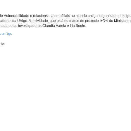
o Vulnerabilidade e relacións maternofiliais no mundo antigo, organizado polo gr
gadoras da UVigo. A actividade, que está no marco do proxecto I+D+i do Ministerio
inada polas investigadoras Claudia Varela e Iria Souto.
o antigo
rier