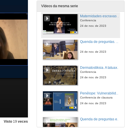
24 de nov. de 2023
Vídeos da mesma serie
Maternidades escravas entre o palacio e o oikos
Conferencia
24 de nov. de 2023
Quenda de preguntas. Maternidades escravas entre o palacio e o oikos
24 de nov. de 2023
Dermatostiksia. A tatuaxe tracio como estigma de vulnerabilidade nas relacións filiais da Antiga Grecia
Conferencia
24 de nov. de 2023
Penélope: Vulnerabilidade e Resistencia
Conferencia de clausura
24 de nov. de 2023
Quenda de preguntas e Clausura dás xornadas
Visto
19
veces
24 de nov. de 2023