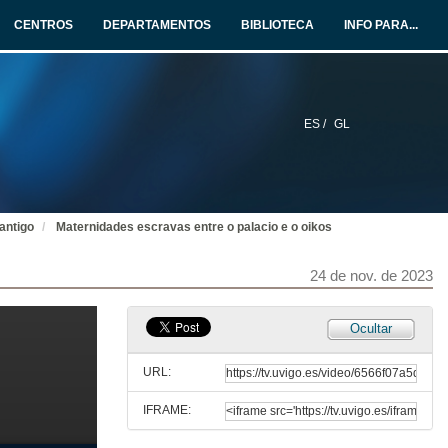
24 de nov. de 2023
CENTROS
DEPARTAMENTOS
BIBLIOTECA
INFO PARA...
Quenda de preguntas. Non sen a miña filla: a vulnerabilidade xurídica dos fillos de escravas na documentación legal romana
24 de nov. de 2023
ES /
GL
Caracalla e Julia Domna: críticas e política dinástica
Conferencia
24 de nov. de 2023
antigo
Maternidades escravas entre o palacio e o oikos
Quenda de preguntas. Caracalla e Julia Domna: críticas e política dinástica
24 de nov. de 2023
24 de nov. de 2023
Os fráxiles lazos da maternidade: un estudo a partir das Vidas Paralelas
Ocultar
Conferencia
24 de nov. de 2023
URL:
IFRAME:
Quenda de preguntas. Os fráxiles lazos da maternidade: un estudo a partir das Vidas Paralelas