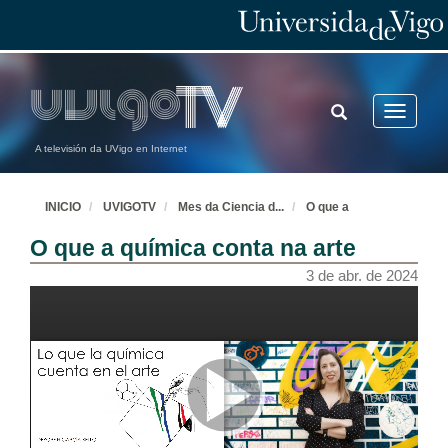
TOGGLE
Toggle
SEARCH
navigatio
A televisión da UVigo en Internet
INICIO
UVIGOTV
Mes da Ciencia d
...
O que a
O que a química conta na arte
3 de abr. de 2024