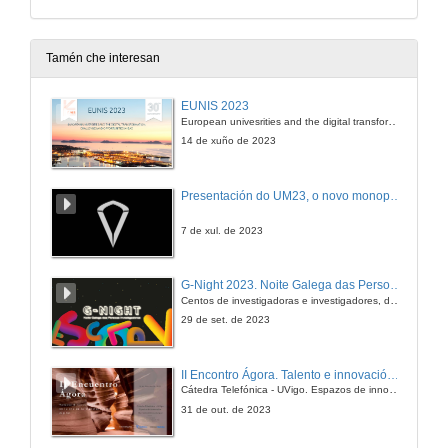
Tamén che interesan
EUNIS 2023
European univesrities and the digital transformation: challenges and opportunities ahead
14 de xuño de 2023
Presentación do UM23, o novo monopraza de UVigo Motorsport
7 de xul. de 2023
G-Night 2023. Noite Galega das Persoas Investigadoras. Conciencias creativas
Centos de investigadoras e investigadores, decenas de actividades e sete cidades
29 de set. de 2023
II Encontro Ágora. Talento e innovación na era da transformación dixital
Cátedra Telefónica - UVigo. Espazos de innovación
31 de out. de 2023