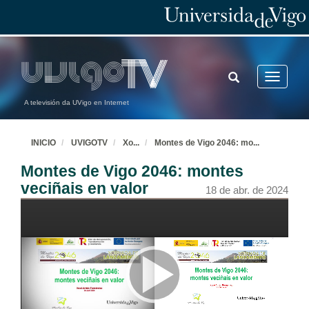
TOGGLE
Toggle
SEARCH
navigatio
A televisión da UVigo en Internet
INICIO
UVIGOTV
Xo
...
Montes de Vigo 2046: mo
...
Montes de Vigo 2046: montes
veciñais en valor
18 de abr. de 2024