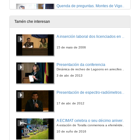
Quenda de preguntas. Montes de Vigo 2046
18 de abr. de 2024
Tamén che interesan
A inserción laboral dos licenciados en Ciencias do Mar: a carreira investigadora
15 de maio de 2006
Presentación da conferencia
Dinámica de recheo de Lagoons en arrecifes de coral
3 de abr. de 2013
Presentación de espectro-radiómetros ASD
17 de abr. de 2012
A ECIMAT celebra o seu décimo aniversario
A estación de Toralla conmemora a efeméride asinando un convenio coa Universidad del País Vasco
10 de xuño de 2016