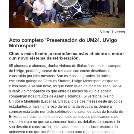
Visto
11
veces
Acto completo 'Presentación do UM24. UVigo
Motorsport'
Chasis máis lixeiro, aerodinámica máis eficiente e motor
cun novo sistema de refrixeración.
85 alumnos e alumnas, dunha vintena de titulacións dos tres campus
da UVigo, poderá gabarse de rematalo cun coche deseñado e
construído por eles mesmos. Son os e as integrantes da única
escudaría galega da Formula Student, UVigo Motorsport, os que un
curso máis, e xa van nove, os que foron quen de materializar o UM24,
o vehículo monopraza co que entre os meses de xullo e agosto
competirán nos circuítos de Assen (Holanda), Silverstone (Reino
Unido) e Montmeló (España). O traballo de dez meses deste grupo de
estudantes, o máis numeroso da historia da escudaría, deuse a
coñecer esta tarde nun acto celebrado no salón de actos da Escola de
Enxeñaría Industrial, no que o vehículo amosouse publicamente por
vez primeira e no que se coñeceron todos os detalles do proceso do
seu deseño e construción, as novidades que introduce respecto do
antecesor e no que tamén houbo tempo para repasar a historia da