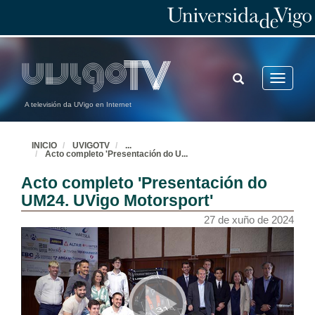
TOGGLE
Toggle
SEARCH
navigatio
A televisión da UVigo en Internet
INICIO
UVIGOTV
...
Acto completo 'Presentación do U
...
Acto completo 'Presentación do
UM24. UVigo Motorsport'
27 de xuño de 2024