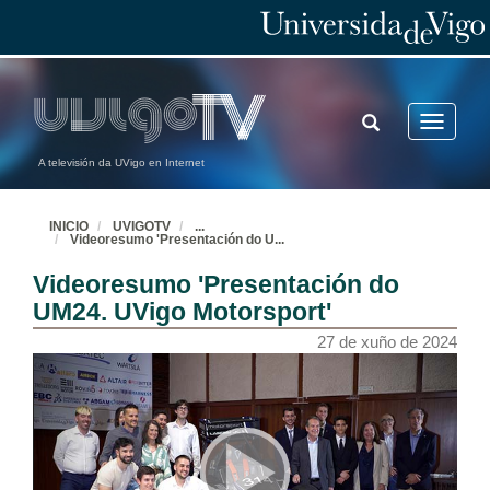
TOGGLE
Toggle
SEARCH
navigatio
A televisión da UVigo en Internet
INICIO
UVIGOTV
...
Videoresumo 'Presentación do U
...
Videoresumo 'Presentación do
UM24. UVigo Motorsport'
27 de xuño de 2024