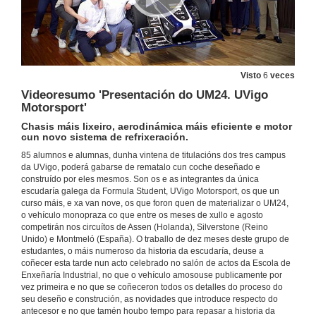
Visto
6
veces
Videoresumo 'Presentación do UM24. UVigo
Motorsport'
Chasis máis lixeiro, aerodinámica máis eficiente e motor
cun novo sistema de refrixeración.
85 alumnos e alumnas, dunha vintena de titulacións dos tres campus
da UVigo, poderá gabarse de rematalo cun coche deseñado e
construído por eles mesmos. Son os e as integrantes da única
escudaría galega da Formula Student, UVigo Motorsport, os que un
curso máis, e xa van nove, os que foron quen de materializar o UM24,
o vehículo monopraza co que entre os meses de xullo e agosto
competirán nos circuítos de Assen (Holanda), Silverstone (Reino
Unido) e Montmeló (España). O traballo de dez meses deste grupo de
estudantes, o máis numeroso da historia da escudaría, deuse a
coñecer esta tarde nun acto celebrado no salón de actos da Escola de
Enxeñaría Industrial, no que o vehículo amosouse publicamente por
vez primeira e no que se coñeceron todos os detalles do proceso do
seu deseño e construción, as novidades que introduce respecto do
antecesor e no que tamén houbo tempo para repasar a historia da