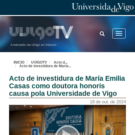
TOGGLE
Toggle
SEARCH
navigatio
A televisión da UVigo en Internet
INICIO
UVIGOTV
Acto d
...
Acto de investidura de María
...
Acto de investidura de María Emilia
Casas como doutora honoris
causa pola Universidade de Vigo
18 de out. de 2024