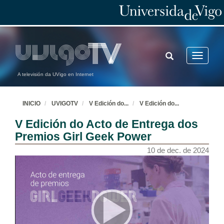
TOGGLE
Toggle
SEARCH
navigatio
A televisión da UVigo en Internet
INICIO
UVIGOTV
V Edición do
...
V Edición do
...
V Edición do Acto de Entrega dos
Premios Girl Geek Power
10 de dec. de 2024