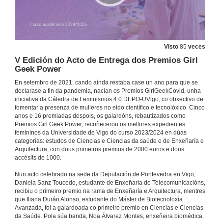
Visto
85
veces
V Edición do Acto de Entrega dos Premios Girl
Geek Power
En setembro de 2021, cando aínda restaba case un ano para que se
declarase a fin da pandemia, nacían os Premios GirlGeekCovid, unha
iniciativa da Cátedra de Feminismos 4.0 DEPO-UVigo, co obxectivo de
fomentar a presenza de mulleres no eido científico e tecnolóxico. Cinco
anos e 16 premiadas despois, os galardóns, rebautizados como
Premios Girl Geek Power, recoñeceron os mellores expedientes
femininos da Universidade de Vigo do curso 2023/2024 en dúas
categorías: estudos de Ciencias e Ciencias da saúde e de Enxeñaría e
Arquitectura, con dous primeiros premios de 2000 euros e dous
accésits de 1000.
Nun acto celebrado na sede da Deputación de Pontevedra en Vigo,
Daniela Sanz Toucedo, estudante de Enxeñaría de Telecomunicacións,
recibiu o primeiro premio na rama de Enxeñaría e Arquitectura, mentres
que Iliana Durán Alonso, estudante do Máster de Biotecnoloxía
Avanzada, foi a galardoada co primeiro premio en Ciencias e Ciencias
da Saúde. Pola súa banda, Noa Álvarez Montes, enxeñeira biomédica,