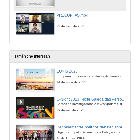
PREGUNTAS.mp4
22 de xan. de 2025
Tamén che interesan
EUNIS 2023
European univesrities and the digital transformation: challenges and opportunities ahead
14 de xuño de 2023
G-Night 2023. Noite Galega das Persoas Investigadoras. Conciencias creativas
Centos de investigadoras e investigadores, decenas de actividades e sete cidades
29 de set. de 2023
Representantes políticos debaten sobre educación e xuventude no campus de Pontevedra
Organizado polo Decanato e a Delegación de Alumnado de Dirección e Xestión Pública e coa participación de candidatos de PP, BNG, PSOE, Sumar e Podemos
16 de feb. de 2024