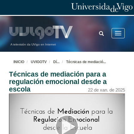
TOGGLE
Toggle
SEARCH
navigatio
A televisión da UVigo en Internet
INICIO
UVIGOTV
Dí
...
Técnicas de mediació
...
Técnicas de mediación para a
regulación emocional desde a
escola
22 de xan. de 2025