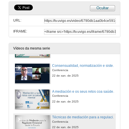
Ocultar
Apertura da sesión.
URL:
22 de xan. de 2025
IFRAME:
O Patrimonio Cultural e a Mediación: camiñando cara a novos horizontes
Conferencia
Vídeos da mesma serie
22 de xan. de 2025
Consensualidad, normatización e sistemas
Conferencia
22 de xan. de 2025
A mediación e os seus retos coa saúde mental
Conferencia
22 de xan. de 2025
Técnicas de mediación para a regulación emocional desde a escola
Conferencia
22 de xan. de 2025