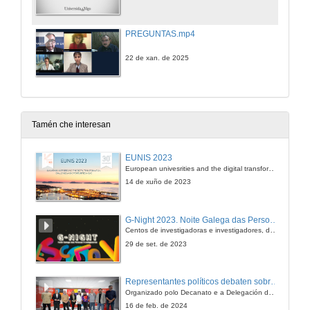
PREGUNTAS.mp4
22 de xan. de 2025
Tamén che interesan
EUNIS 2023
European univesrities and the digital transformation: challenges and opportunities ahead
14 de xuño de 2023
G-Night 2023. Noite Galega das Persoas Investigadoras. Conciencias creativas
Centos de investigadoras e investigadores, decenas de actividades e sete cidades
29 de set. de 2023
Representantes políticos debaten sobre educación e xuventude no campus de Pontevedra
Organizado polo Decanato e a Delegación de Alumnado de Dirección e Xestión Pública e coa participación de candidatos de PP, BNG, PSOE, Sumar e Podemos
16 de feb. de 2024