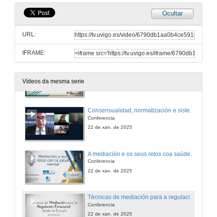
Ocultar
Apertura da sesión.
URL:
22 de xan. de 2025
IFRAME:
O Patrimonio Cultural e a Mediación: camiñando cara a novos horizontes
Conferencia
Vídeos da mesma serie
22 de xan. de 2025
Consensualidad, normatización e sistemas
Conferencia
22 de xan. de 2025
A mediación e os seus retos coa saúde mental
Conferencia
22 de xan. de 2025
Técnicas de mediación para a regulación emocional desde a escola
Conferencia
22 de xan. de 2025