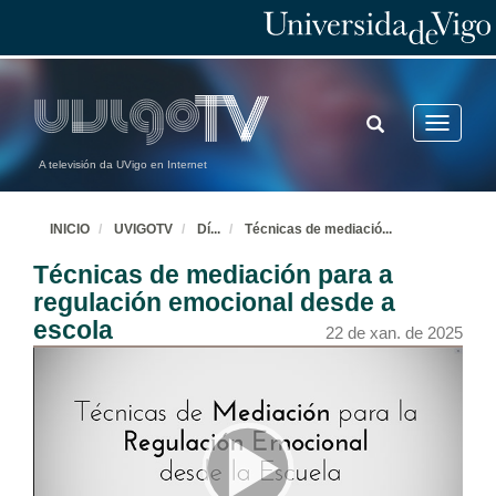
TOGGLE
Toggle
SEARCH
navigatio
A televisión da UVigo en Internet
INICIO
UVIGOTV
Dí
...
Técnicas de mediació
...
Técnicas de mediación para a
regulación emocional desde a
escola
22 de xan. de 2025