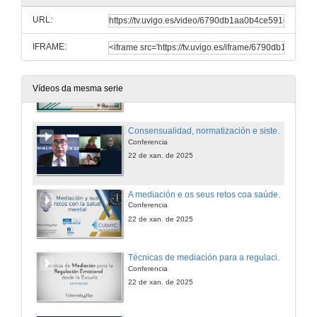
Apertura da sesión.
URL:
22 de xan. de 2025
IFRAME:
O Patrimonio Cultural e a Mediación: camiñando cara a novos horizontes
Conferencia
Vídeos da mesma serie
22 de xan. de 2025
Consensualidad, normatización e sistemas
Conferencia
22 de xan. de 2025
A mediación e os seus retos coa saúde mental
Conferencia
22 de xan. de 2025
Técnicas de mediación para a regulación emocional desde a escola
Conferencia
22 de xan. de 2025