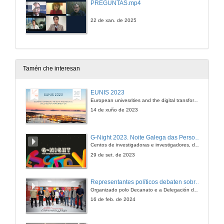
PREGUNTAS.mp4
22 de xan. de 2025
Tamén che interesan
EUNIS 2023
European univesrities and the digital transformation: challenges and opportunities ahead
14 de xuño de 2023
G-Night 2023. Noite Galega das Persoas Investigadoras. Conciencias creativas
Centos de investigadoras e investigadores, decenas de actividades e sete cidades
29 de set. de 2023
Representantes políticos debaten sobre educación e xuventude no campus de Pontevedra
Organizado polo Decanato e a Delegación de Alumnado de Dirección e Xestión Pública e coa participación de candidatos de PP, BNG, PSOE, Sumar e Podemos
16 de feb. de 2024