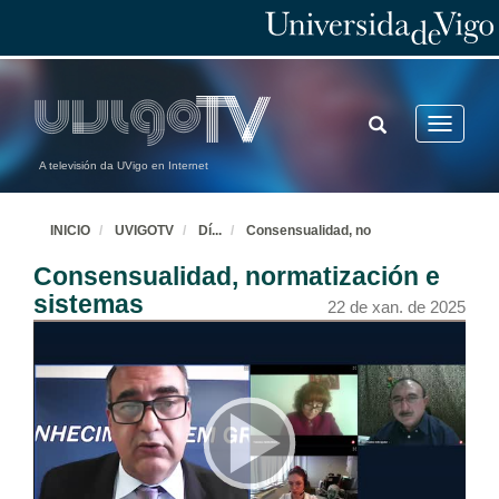
TOGGLE
Toggle
SEARCH
navigatio
A televisión da UVigo en Internet
INICIO
UVIGOTV
Dí
...
Consensualidad, no
Consensualidad, normatización e
sistemas
22 de xan. de 2025