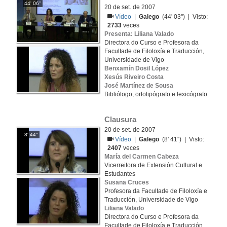
44' 06''
20 de set. de 2007
Vídeo
|
Galego
(44' 03'') | Visto:
2733
veces
Presenta: Liliana Valado
Directora do Curso e Profesora da
Facultade de Filoloxía e Traducción,
Universidade de Vigo
Benxamín Dosil López
Xesús Riveiro Costa
José Martínez de Sousa
Bibliólogo, ortotipógrafo e lexicógrafo
Clausura
20 de set. de 2007
8' 44''
Vídeo
|
Galego
(8' 41'') | Visto:
2407
veces
María del Carmen Cabeza
Vicerreitora de Extensión Cultural e
Estudantes
Susana Cruces
Profesora da Facultade de Filoloxía e
Traducción, Universidade de Vigo
Liliana Valado
Directora do Curso e Profesora da
Facultade de Filoloxía e Traducción,