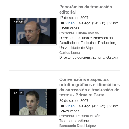
Panorámica da traducción 
editorial
17 de set. de 2007
54' 04''
Vídeo
|
Galego
(54' 00'') | Visto:
3590
veces
Presenta: Liliana Valado
Directora do Curso e Profesora da
Facultade de Filoloxía e Traducción,
Universidade de Vigo
Carlos Lema
Director de edicións, Editorial Galaxia
Convencións e aspectos 
ortotipográficos e idiomáticos 
da corrección e traducción de 
45' 05''
textos - Primeira Parte
20 de set. de 2007
Vídeo
|
Galego
(45' 02'') | Visto:
2629
veces
Presenta: Patricia Buxán
Tradutora e editora
Benxamín Dosil López