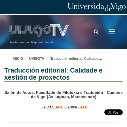
TOGGLE
Toggle
SEARCH
navigatio
A televisión da UVigo en Internet
INICIO
UVIGOTV
Traducción editorial: Calidade
...
Traducción editorial: Calidade e
xestión de proxectos
Salón de Actos, Facultade de Filoloxía e Tradución - Campus
de Vigo (As Lagoas, Marcosende)