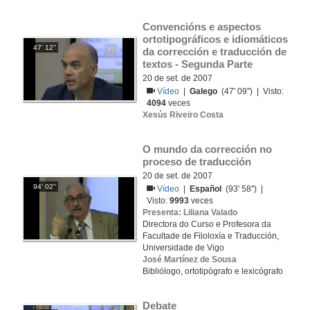
Convencións e aspectos 
ortotipográficos e idiomáticos 
47' 12''
da corrección e traducción de 
textos - Segunda Parte
20 de set. de 2007
Vídeo
|
Galego
(47' 09'') | Visto:
4094
veces
Xesús Riveiro Costa
O mundo da corrección no 
proceso de traducción
20 de set. de 2007
94' 02''
Vídeo
|
Español
(93' 58'') |
Visto:
9993
veces
Presenta: Liliana Valado
Directora do Curso e Profesora da
Facultade de Filoloxía e Traducción,
Universidade de Vigo
José Martínez de Sousa
Bibliólogo, ortotipógrafo e lexicógrafo
Debate