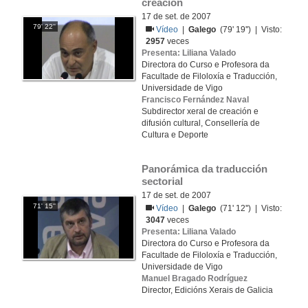
creación
17 de set. de 2007
79' 22''
Vídeo
|
Galego
(79' 19'') | Visto:
2957
veces
Presenta: Liliana Valado
Directora do Curso e Profesora da
Facultade de Filoloxía e Traducción,
Universidade de Vigo
Francisco Fernández Naval
Subdirector xeral de creación e
difusión cultural, Consellería de
Cultura e Deporte
Panorámica da traducción 
sectorial
17 de set. de 2007
71' 15''
Vídeo
|
Galego
(71' 12'') | Visto:
3047
veces
Presenta: Liliana Valado
Directora do Curso e Profesora da
Facultade de Filoloxía e Traducción,
Universidade de Vigo
Manuel Bragado Rodríguez
Director, Edicións Xerais de Galicia