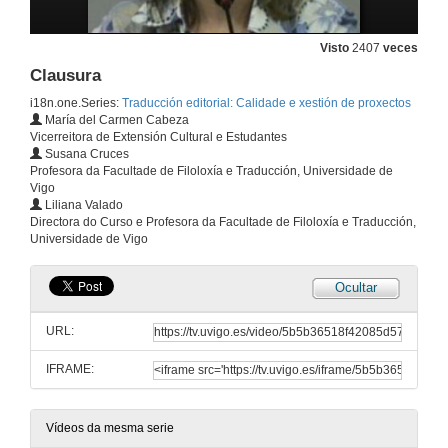
Traducción editorial: calidade e xestión de proxectos
Visto
2407
veces
Apertura
Clausura
17 de set. de 2007
i18n.one.Series:
Traducción editorial: Calidade e xestión de proxectos
María del Carmen Cabeza
A Xunta de Galicia como editora e dinamizadora da traducción. Traducción e creación
Vicerreitora de Extensión Cultural e Estudantes
Susana Cruces
17 de set. de 2007
Profesora da Facultade de Filoloxía e Traducción, Universidade de
Vigo
Liliana Valado
Panorámica da traducción sectorial
Directora do Curso e Profesora da Facultade de Filoloxía e Traducción,
Universidade de Vigo
17 de set. de 2007
Ocultar
Panorámica da traducción editorial
URL:
17 de set. de 2007
IFRAME:
Convencións e aspectos ortotipográficos e idiomáticos da corrección e traducción de textos - Primeira Parte
Vídeos da mesma serie
20 de set. de 2007