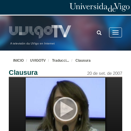
TOGGLE
Toggle
SEARCH
navigatio
A televisión da UVigo en Internet
INICIO
UVIGOTV
Traducci
...
Clausura
Clausura
20 de set. de 2007