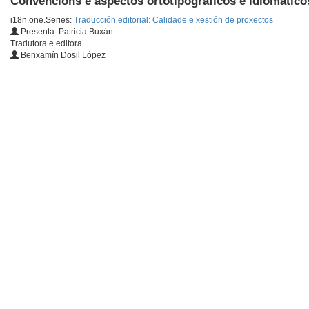
Convencións e aspectos ortotipográficos e idiomáticos
i18n.one.Series:
Traducción editorial: Calidade e xestión de proxectos
Presenta: Patricia Buxán
Tradutora e editora
Benxamín Dosil López