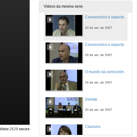
17 de set. de 2007
Vídeos da mesma serie
Convencións e aspectos ortotipográficos e idiomáticos da corrección e traducción de textos - Primeira Parte
20 de set. de 2007
Convencións e aspectos ortotipográficos e idiomáticos da corrección e traducción de textos - Segunda Parte
20 de set. de 2007
O mundo da corrección no proceso de traducción
20 de set. de 2007
Debate
20 de set. de 2007
Clausura
Visto
2629
veces