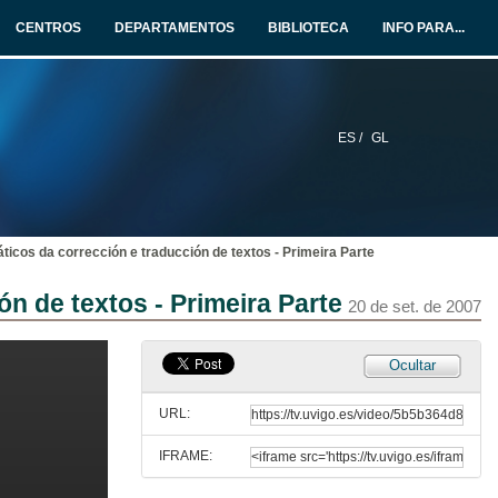
CENTROS
DEPARTAMENTOS
BIBLIOTECA
INFO PARA...
ES /
GL
Traducción editorial: calidade e xestión de proxectos
Apertura
17 de set. de 2007
ticos da corrección e traducción de textos - Primeira Parte
A Xunta de Galicia como editora e dinamizadora da traducción. Traducción e creación
n de textos - Primeira Parte
17 de set. de 2007
20 de set. de 2007
Panorámica da traducción sectorial
Ocultar
17 de set. de 2007
URL:
IFRAME:
Panorámica da traducción editorial