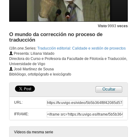
Traducción editorial: calidade e xestión de proxectos
Apertura
17 de set. de 2007
Visto
9993
veces
O mundo da corrección no proceso de
traducción
A Xunta de Galicia como editora e dinamizadora da traducción. Traducción e creación
i18n.one.Series:
Traducción editorial: Calidade e xestión de proxectos
17 de set. de 2007
Presenta: Liliana Valado
Directora do Curso e Profesora da Facultade de Filoloxía e Traducción,
Universidade de Vigo
Panorámica da traducción sectorial
José Martínez de Sousa
Bibliólogo, ortotipógrafo e lexicógrafo
17 de set. de 2007
Ocultar
Panorámica da traducción editorial
URL:
17 de set. de 2007
IFRAME:
Convencións e aspectos ortotipográficos e idiomáticos da corrección e traducción de textos - Primeira Parte
Vídeos da mesma serie
20 de set. de 2007