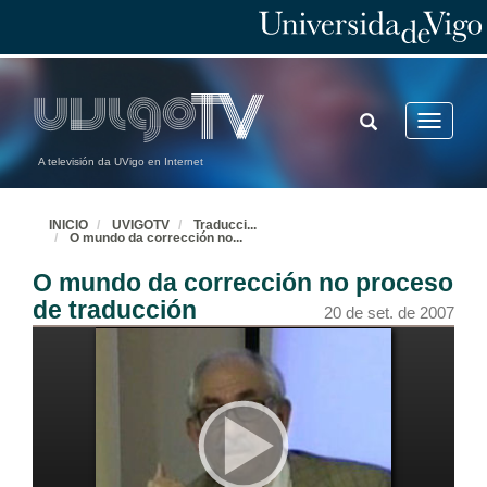
TOGGLE
Toggle
SEARCH
navigatio
A televisión da UVigo en Internet
INICIO
UVIGOTV
Traducci
...
O mundo da corrección no
...
O mundo da corrección no proceso
de traducción
20 de set. de 2007