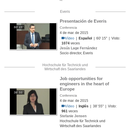
Everis
Presentación de Everis
60' 15''
Conferencia
4 de mar. de 2015
Vídeo
|
Español
| 60' 15'' | Visto:
1074
veces
Jesús Lage Fernández
Socio director, Everis
Hochschule für Technick und
Wirtschaft des Saarlandes
Job opportunities for 
engineers in the heart of 
Europe
38' 55''
Conferencia
4 de mar. de 2015
Vídeo
|
Inglés
| 38' 55'' | Visto:
961
veces
Stefanie Jensen
Hochschule für Technick und
Wirtschaft des Saarlandes