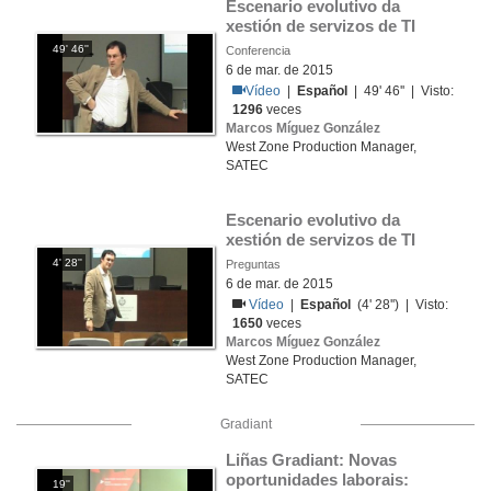
Escenario evolutivo da 
xestión de servizos de TI
49' 46''
Conferencia
6 de mar. de 2015
Vídeo
|
Español
| 49' 46'' | Visto:
1296
veces
Marcos Míguez González
West Zone Production Manager,
SATEC
Escenario evolutivo da 
xestión de servizos de TI
4' 28''
Preguntas
6 de mar. de 2015
Vídeo
|
Español
(4' 28'') | Visto:
1650
veces
Marcos Míguez González
West Zone Production Manager,
SATEC
Gradiant
Liñas Gradiant: Novas 
oportunidades laborais: 
19''