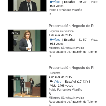
Vídeo
|
Español
| 29' 37'' | Visto:
998
veces
Pablo Fernández Vilariño
R
Presentación Negocio de R
Segunda intervención
31' 50''
4 de mar. de 2015
Vídeo
|
Español
| 31' 50'' | Visto:
983
veces
Milagros Sánchez Naveira
Responsable de Atracción do Talento ,
R
Presentación Negocio de R
Preguntas
4 de mar. de 2015
10' 43''
Vídeo
|
Español
(10' 43'') |
Visto:
1466
veces
Pablo Fernández Vilariño
R
Milagros Sánchez Naveira
Responsable de Atracción do Talento ,
R