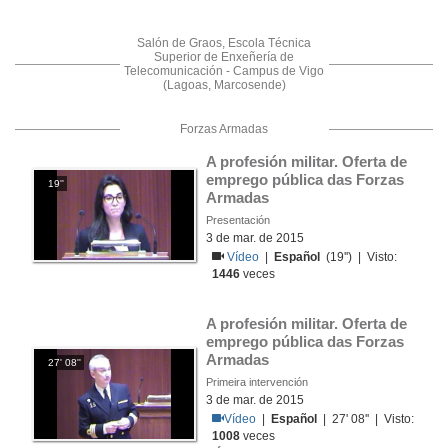
Salón de Graos, Escola Técnica
Superior de Enxeñería de
Telecomunicación - Campus de Vigo
(Lagoas, Marcosende)
Forzas Armadas
A profesión militar. Oferta de 
emprego pública das Forzas 
19''
Armadas
Presentación
3 de mar. de 2015
Vídeo
|
Español
(19'') | Visto:
1446
veces
A profesión militar. Oferta de 
emprego pública das Forzas 
Armadas
27' 08''
Primeira intervención
3 de mar. de 2015
Vídeo
|
Español
| 27' 08'' | Visto:
1008
veces