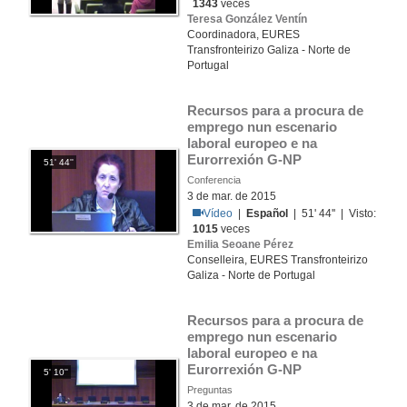
1343
veces
Teresa González Ventín
Coordinadora, EURES
Transfronteirizo Galiza - Norte de
Portugal
Recursos para a procura de 
emprego nun escenario 
laboral europeo e na 
Eurorrexión G-NP
51' 44''
Conferencia
3 de mar. de 2015
Vídeo
|
Español
| 51' 44'' | Visto:
1015
veces
Emilia Seoane Pérez
Conselleira, EURES Transfronteirizo
Galiza - Norte de Portugal
Recursos para a procura de 
emprego nun escenario 
laboral europeo e na 
Eurorrexión G-NP
5' 10''
Preguntas
3 de mar. de 2015