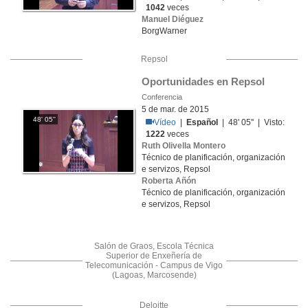
1042
veces
Manuel Diéguez
BorgWarner
Repsol
Oportunidades en Repsol
Conferencia
5 de mar. de 2015
48' 05''
Vídeo
|
Español
| 48' 05'' | Visto:
1222
veces
Ruth Olivella Montero
Técnico de planificación, organización
e servizos, Repsol
Roberta Añón
Técnico de planificación, organización
e servizos, Repsol
Salón de Graos, Escola Técnica
Superior de Enxeñería de
Telecomunicación - Campus de Vigo
(Lagoas, Marcosende)
Deloitte