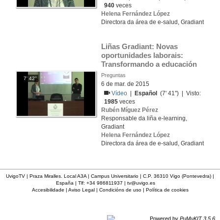
940
veces
Helena Fernández López
Directora da área de e-salud, Gradiant
Liñas Gradiant: Novas 
oportunidades laborais: 
Transformando a educación
Preguntas
7' 42''
6 de mar. de 2015
Vídeo
|
Español
(7' 41'') | Visto:
1985
veces
Rubén Míguez Pérez
Responsable da liña e-learning,
Gradiant
Helena Fernández López
Directora da área de e-salud, Gradiant
UvigoTV | Praza Miralles. Local A3A | Campus Universitario | C.P. 36310 Vigo (Pontevedra) |
España | Tlf: +34 986811937 |
tv@uvigo.es
Accesibilidade
|
Aviso Legal
|
Condicións de uso
|
Política de cookies
Powered by
PuMuKIT 3.5.6