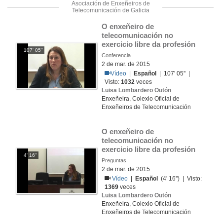
Asociación de Enxeñeiros de
Telecomunicación de Galicia
O enxeñeiro de 
telecomunicación no 
exercicio libre da profesión
107' 05''
Conferencia
2 de mar. de 2015
Vídeo
|
Español
| 107' 05'' |
Visto:
1032
veces
Luisa Lombardero Outón
Enxeñeira, Colexio Oficial de
Enxeñeiros de Telecomunicación
O enxeñeiro de 
telecomunicación no 
exercicio libre da profesión
4' 16''
Preguntas
2 de mar. de 2015
Vídeo
|
Español
(4' 16'') | Visto:
1369
veces
Luisa Lombardero Outón
Enxeñeira, Colexio Oficial de
Enxeñeiros de Telecomunicación