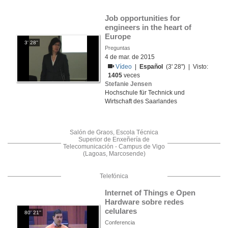
Job opportunities for 
engineers in the heart of 
Europe
3' 28''
Preguntas
4 de mar. de 2015
Vídeo
|
Español
(3' 28'') | Visto:
1405
veces
Stefanie Jensen
Hochschule für Technick und
Wirtschaft des Saarlandes
Salón de Graos, Escola Técnica
Superior de Enxeñería de
Telecomunicación - Campus de Vigo
(Lagoas, Marcosende)
Telefónica
Internet of Things e Open 
Hardware sobre redes 
celulares
80' 21''
Conferencia