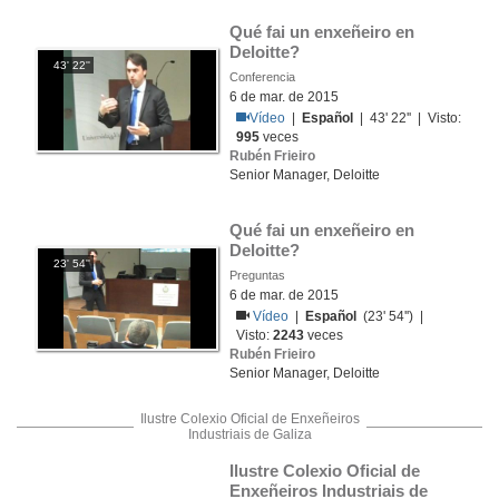
Qué fai un enxeñeiro en 
Deloitte?
43' 22''
Conferencia
6 de mar. de 2015
Vídeo
|
Español
| 43' 22'' | Visto:
995
veces
Rubén Frieiro
Senior Manager, Deloitte
Qué fai un enxeñeiro en 
Deloitte?
23' 54''
Preguntas
6 de mar. de 2015
Vídeo
|
Español
(23' 54'') |
Visto:
2243
veces
Rubén Frieiro
Senior Manager, Deloitte
Ilustre Colexio Oficial de Enxeñeiros
Industriais de Galiza
Ilustre Colexio Oficial de 
Enxeñeiros Industriais de 