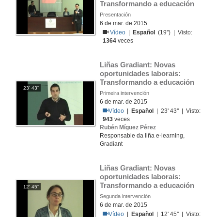
Transformando a educación
Presentación
6 de mar. de 2015
Vídeo
|
Español
(19'') | Visto:
1364
veces
Liñas Gradiant: Novas 
oportunidades laborais: 
Transformando a educación
23' 43''
Primeira intervención
6 de mar. de 2015
Vídeo
|
Español
| 23' 43'' | Visto:
943
veces
Rubén Míguez Pérez
Responsable da liña e-learning,
Gradiant
Liñas Gradiant: Novas 
oportunidades laborais: 
Transformando a educación
12' 45''
Segunda intervención
6 de mar. de 2015
Vídeo
|
Español
| 12' 45'' | Visto: