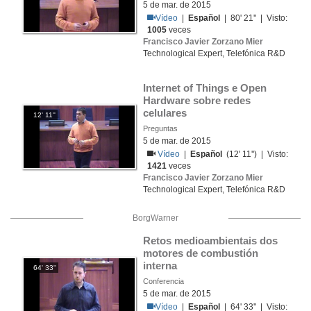
5 de mar. de 2015
Vídeo
|
Español
| 80' 21'' | Visto:
1005
veces
Francisco Javier Zorzano Mier
Technological Expert, Telefónica R&D
Internet of Things e Open 
Hardware sobre redes 
celulares
12' 11''
Preguntas
5 de mar. de 2015
Vídeo
|
Español
(12' 11'') | Visto:
1421
veces
Francisco Javier Zorzano Mier
Technological Expert, Telefónica R&D
BorgWarner
Retos medioambientais dos 
motores de combustión 
interna
64' 33''
Conferencia
5 de mar. de 2015
Vídeo
|
Español
| 64' 33'' | Visto: