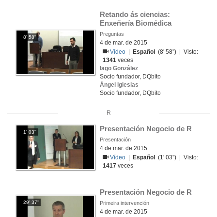
Retando ás ciencias: 
Enxeñería Biomédica
Preguntas
8' 58''
4 de mar. de 2015
Vídeo
|
Español
(8' 58'') | Visto:
1341
veces
Iago González
Socio fundador, DQbito
Ángel Iglesias
Socio fundador, DQbito
R
Presentación Negocio de R
1' 03''
Presentación
4 de mar. de 2015
Vídeo
|
Español
(1' 03'') | Visto:
1417
veces
Presentación Negocio de R
29' 37''
Primeira intervención
4 de mar. de 2015