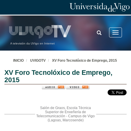
TOGGLE
Toggle
SEARCH
navigatio
A televisión da UVigo en Internet
INICIO
UVIGOTV
XV Foro Tecnolóxico de Emprego, 2015
XV Foro Tecnolóxico de Emprego,
2015
Salón de Graos, Escola Técnica
Superior de Enxeñería de
Telecomunicación - Campus de Vigo
(Lagoas, Marcosende)