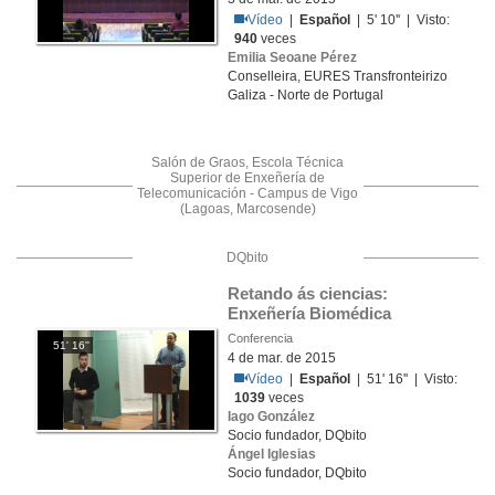
Vídeo
|
Español
| 5' 10'' | Visto:
940
veces
Emilia Seoane Pérez
Conselleira, EURES Transfronteirizo
Galiza - Norte de Portugal
Salón de Graos, Escola Técnica
Superior de Enxeñería de
Telecomunicación - Campus de Vigo
(Lagoas, Marcosende)
DQbito
Retando ás ciencias: 
Enxeñería Biomédica
Conferencia
51' 16''
4 de mar. de 2015
Vídeo
|
Español
| 51' 16'' | Visto:
1039
veces
Iago González
Socio fundador, DQbito
Ángel Iglesias
Socio fundador, DQbito