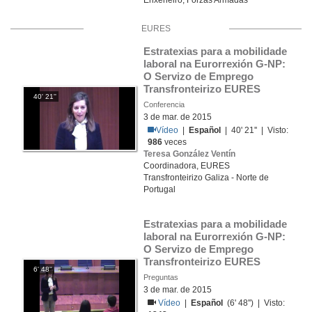
Enxeñeiro, Forzas Armadas
EURES
Estratexias para a mobilidade 
laboral na Eurorrexión G-NP: 
O Servizo de Emprego 
Transfronteirizo EURES
40' 21''
Conferencia
3 de mar. de 2015
Vídeo
|
Español
| 40' 21'' | Visto:
986
veces
Teresa González Ventín
Coordinadora, EURES
Transfronteirizo Galiza - Norte de
Portugal
Estratexias para a mobilidade 
laboral na Eurorrexión G-NP: 
O Servizo de Emprego 
Transfronteirizo EURES
6' 48''
Preguntas
3 de mar. de 2015
Vídeo
|
Español
(6' 48'') | Visto: