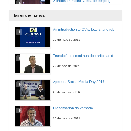
A profesión militar. Oferta de emprego pública das Forzas Armadas
Preguntas
3 de mar. de 2015
Tamén che interesan
Estratexias para a mobilidade laboral na Eurorrexión G-NP: O Servizo de Emprego Transfronteirizo EURES
An introduction to CV’s, letters, and job searching
Conferencia
3 de mar. de 2015
16 de maio de 2012
Estratexias para a mobilidade laboral na Eurorrexión G-NP: O Servizo de Emprego Transfronteirizo EURES
Transición discontinua de partículas de microgel termosensible
Preguntas
3 de mar. de 2015
22 de nov. de 2006
Recursos para a procura de emprego nun escenario laboral europeo e na Eurorrexión G-NP
Apertura Social Media Day 2016
Conferencia
3 de mar. de 2015
25 de xan. de 2016
Recursos para a procura de emprego nun escenario laboral europeo e na Eurorrexión G-NP
Presentación da xornada
Preguntas
3 de mar. de 2015
23 de maio de 2011