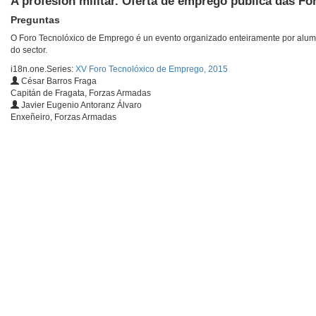
A profesión militar. Oferta de emprego pública das F
Preguntas
O Foro Tecnolóxico de Emprego é un evento organizado enteiramente por alum
do sector.
i18n.one.Series:
XV Foro Tecnolóxico de Emprego, 2015
César Barros Fraga
Capitán de Fragata, Forzas Armadas
Javier Eugenio Antoranz Álvaro
Enxeñeiro, Forzas Armadas