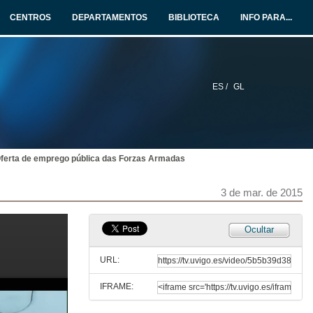
CENTROS
DEPARTAMENTOS
BIBLIOTECA
INFO PARA...
O enxeñeiro de telecomunicación no exercicio libre da profesión
Conferencia
2 de mar. de 2015
ES /
GL
O enxeñeiro de telecomunicación no exercicio libre da profesión
Preguntas
2 de mar. de 2015
 Oferta de emprego pública das Forzas Armadas
A profesión militar. Oferta de emprego pública das Forzas Armadas
Presentación
3 de mar. de 2015
3 de mar. de 2015
A profesión militar. Oferta de emprego pública das Forzas Armadas
Ocultar
Primeira intervención
3 de mar. de 2015
URL:
IFRAME:
A profesión militar. Oferta de emprego pública das Forzas Armadas
Segunda intervención