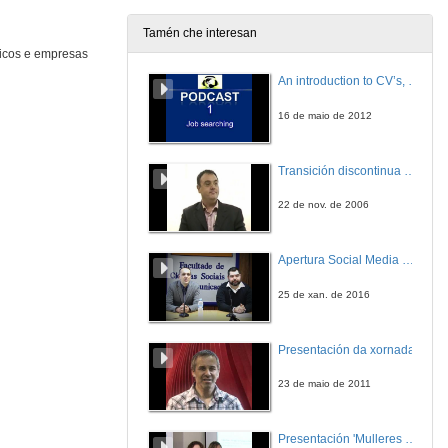
Tamén che interesan
nicos e empresas
Retando ás ciencias: Enxeñería Biomédica
Conferencia
An introduction to CV’s, letters, and job searching
4 de mar. de 2015
16 de maio de 2012
Retando ás ciencias: Enxeñería Biomédica
Preguntas
Transición discontinua de partículas de microgel termosensible
4 de mar. de 2015
22 de nov. de 2006
Presentación Negocio de R
Presentación
Apertura Social Media Day 2016
4 de mar. de 2015
25 de xan. de 2016
Presentación Negocio de R
Primeira intervención
Presentación da xornada
4 de mar. de 2015
23 de maio de 2011
Presentación Negocio de R
Segunda intervención
Presentación 'Mulleres no software libre'
4 de mar. de 2015