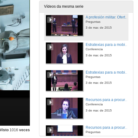
3 de mar. de 2015
Vídeos da mesma serie
A profesión militar. Oferta de emprego pública das Forzas Armadas
Preguntas
3 de mar. de 2015
Estratexias para a mobilidade laboral na Eurorrexión G-NP: O Servizo de Emprego Transfronteirizo EURES
Conferencia
3 de mar. de 2015
Estratexias para a mobilidade laboral na Eurorrexión G-NP: O Servizo de Emprego Transfronteirizo EURES
Preguntas
3 de mar. de 2015
Recursos para a procura de emprego nun escenario laboral europeo e na Eurorrexión G-NP
Conferencia
3 de mar. de 2015
Recursos para a procura de emprego nun escenario laboral europeo e na Eurorrexión G-NP
Visto
1016
veces
Preguntas
3 de mar. de 2015