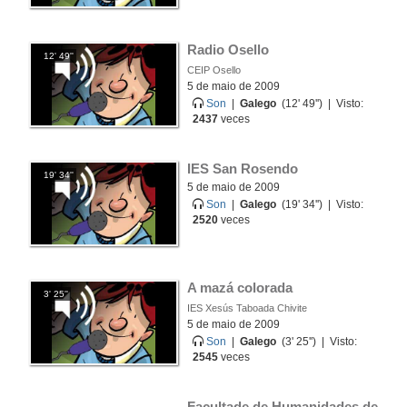
Radio Osello
12' 49''
CEIP Osello
5 de maio de 2009
Son
|
Galego
(12' 49'') | Visto:
2437
veces
IES San Rosendo
19' 34''
5 de maio de 2009
Son
|
Galego
(19' 34'') | Visto:
2520
veces
A mazá colorada
3' 25''
IES Xesús Taboada Chivite
5 de maio de 2009
Son
|
Galego
(3' 25'') | Visto:
2545
veces
Facultade de Humanidades de 