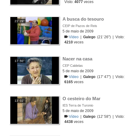
Visto:
4077
veces
A busca do tesouro
21' 29''
CEIP de Pazos de Reis
5 de maio de 2009
Vídeo
|
Galego
(21' 26'') | Visto:
4210
veces
Nacer na casa
17' 50''
CEP Caldelas
5 de maio de 2009
Vídeo
|
Galego
(17' 47'') | Visto:
6165
veces
O cesteiro do Mar
13' 02''
IES Terra de Turonio
5 de maio de 2009
Vídeo
|
Galego
(12' 58'') | Visto:
4438
veces