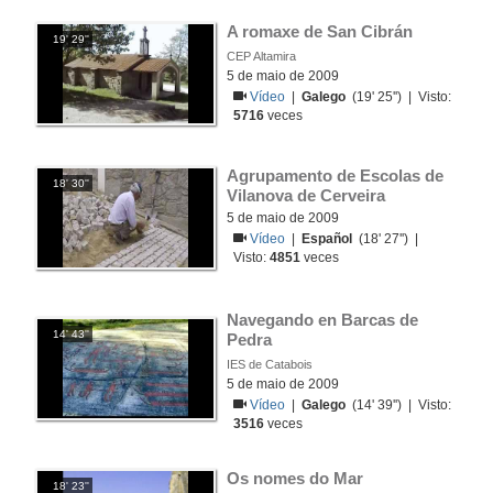
A romaxe de San Cibrán
19' 29''
CEP Altamira
5 de maio de 2009
Vídeo
|
Galego
(19' 25'') | Visto:
5716
veces
Agrupamento de Escolas de 
18' 30''
Vilanova de Cerveira
5 de maio de 2009
Vídeo
|
Español
(18' 27'') |
Visto:
4851
veces
Navegando en Barcas de 
14' 43''
Pedra
IES de Catabois
5 de maio de 2009
Vídeo
|
Galego
(14' 39'') | Visto:
3516
veces
Os nomes do Mar
18' 23''