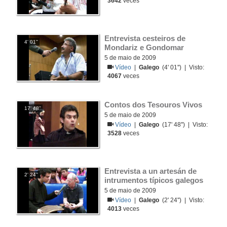
3642
veces
Entrevista cesteiros de 
4' 01''
Mondariz e Gondomar
5 de maio de 2009
Vídeo
|
Galego
(4' 01'') | Visto:
4067
veces
Contos dos Tesouros Vivos
17' 48''
5 de maio de 2009
Vídeo
|
Galego
(17' 48'') | Visto:
3528
veces
Entrevista a un artesán de 
2' 24''
intrumentos típicos galegos
5 de maio de 2009
Vídeo
|
Galego
(2' 24'') | Visto:
4013
veces