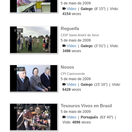
5 de maio de 2009
Vídeo
|
Galego
(8' 15'') | Visto:
4154
veces
Regueifa
3' 04''
CEIP Santo André de Xeve
5 de maio de 2009
Vídeo
|
Galego
(3' 01'') | Visto:
3496
veces
Nosos
15' 19''
CPI Castroverde
5 de maio de 2009
Vídeo
|
Galego
(15' 16'') | Visto:
6428
veces
Tesouros Vivos en Brasil
63' 43''
5 de maio de 2009
Vídeo
|
Portugués
(63' 40'') |
Visto:
4896
veces