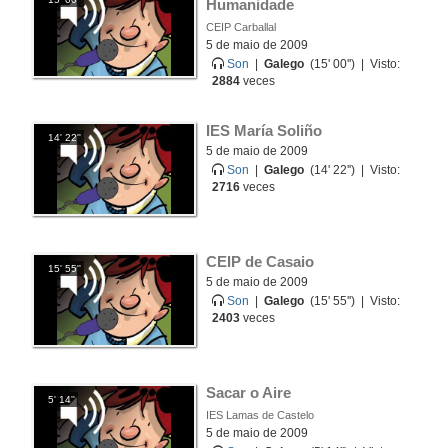
Humanidade
CEIP Carballal
5 de maio de 2009
Son
|
Galego
(15' 00'') | Visto:
2884
veces
IES María Soliño
14' 22''
5 de maio de 2009
Son
|
Galego
(14' 22'') | Visto:
2716
veces
CEIP de Casaio
15' 55''
5 de maio de 2009
Son
|
Galego
(15' 55'') | Visto:
2403
veces
Sacar o Aire
5' 14''
IES Lamas de Castelo
5 de maio de 2009