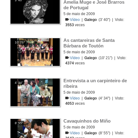
3' 40''
Amelia Muge e José Brarros 
de Portugal
5 de maio de 2009
Vídeo
|
Galego
(3' 40'') | Visto:
3553
veces
As cantareiras de Santa 
10' 21''
Bárbara de Toutón
5 de maio de 2009
Vídeo
|
Galego
(10' 21'') | Visto:
4374
veces
Entrevista a un carpinteiro de 
4' 34''
ribeira
5 de maio de 2009
Vídeo
|
Galego
(4' 34'') | Visto:
4053
veces
Cavaquinhos do Miño
8' 55''
5 de maio de 2009
Vídeo
|
Galego
(8' 55'') | Visto: