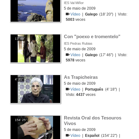
IES Val Miñor
5 de maio de 2009
Vídeo
|
Galego
(18' 20'') | Visto:
5003
veces
Con "poexo e tromentelo"
17' 49''
IES Pedras Rubias
5 de maio de 2009
Vídeo
|
Galego
(17' 46'') | Visto:
5978
veces
As Trapicheiras
4' 21''
5 de maio de 2009
Vídeo
|
Portugués
(4' 18'') |
Visto:
4437
veces
Revista Oral dos Tesouros 
154' 25''
Vivos
5 de maio de 2009
Vídeo
|
Español
(154' 22'') |