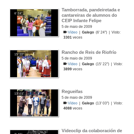
Tamborrada, pandeiretada e 
6' 24''
cantareiras de alumnos do 
CEIP Infante Felipe
5 de maio de 2009
Vídeo
|
Galego
(6' 24'') | Visto:
3301
veces
Rancho de Reis de Riofrío
15' 22''
5 de maio de 2009
Vídeo
|
Galego
(15' 22'') | Visto:
3899
veces
Regueifas
13' 03''
5 de maio de 2009
Vídeo
|
Galego
(13' 03'') | Visto:
4088
veces
Videoclip da colaboración de 