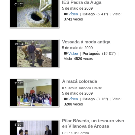
IES Pedra da Auga
6' 45''
5 de maio de 2009
Vídeo
|
Galego
(6' 41'') | Visto:
3741
veces
Vessada à moda antiga
19' 04''
5 de maio de 2009
Vídeo
|
Portugués
(19' 01'') |
Visto:
4520
veces
A mazá colorada
3' 58''
IES Xesús Taboada Chivite
5 de maio de 2009
Vídeo
|
Galego
(3' 16'') | Visto:
3208
veces
Pilar Bóveda, un tesouro vivo 
8' 19''
en Vilanova de Arousa
CEIP Xulio Camba