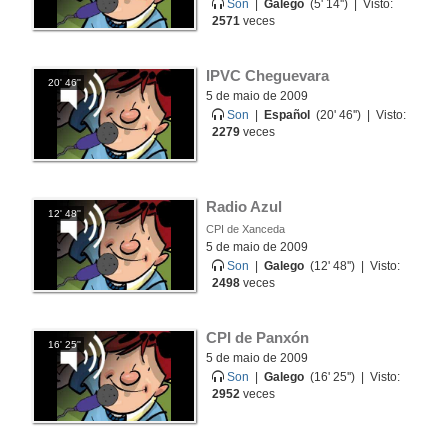
Son
|
Galego
(5' 14'') | Visto:
2571
veces
IPVC Cheguevara
20' 46''
5 de maio de 2009
Son
|
Español
(20' 46'') | Visto:
2279
veces
Radio Azul
12' 48''
CPI de Xanceda
5 de maio de 2009
Son
|
Galego
(12' 48'') | Visto:
2498
veces
CPI de Panxón
16' 25''
5 de maio de 2009
Son
|
Galego
(16' 25'') | Visto:
2952
veces