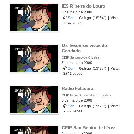
IES Ribeira do Louro
18' 54''
5 de maio de 2009
Son
|
Galego
(18' 54'') | Visto:
2947
veces
Os Tesouros vivos do 
13' 27''
Condado
CEIP Santiago de Oliveira
5 de maio de 2009
Son
|
Galego
(13' 27'') | Visto:
2741
veces
Radio Faladora
19' 20''
CEIP Nosa Señora dos Remedios
5 de maio de 2009
Son
|
Galego
(19' 20'') | Visto:
2587
veces
CEIP San Benito de Lérez
20' 57''
5 de maio de 2009