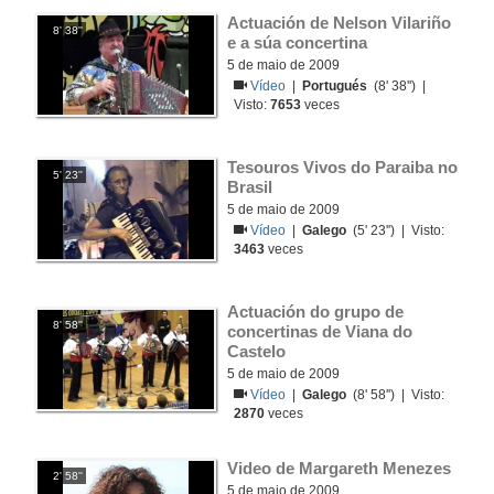
Actuación de Nelson Vilariño 
8' 38''
e a súa concertina
5 de maio de 2009
Vídeo
|
Portugués
(8' 38'') |
Visto:
7653
veces
Tesouros Vivos do Paraiba no 
5' 23''
Brasil
5 de maio de 2009
Vídeo
|
Galego
(5' 23'') | Visto:
3463
veces
Actuación do grupo de 
8' 58''
concertinas de Viana do 
Castelo
5 de maio de 2009
Vídeo
|
Galego
(8' 58'') | Visto:
2870
veces
Video de Margareth Menezes
2' 58''
5 de maio de 2009