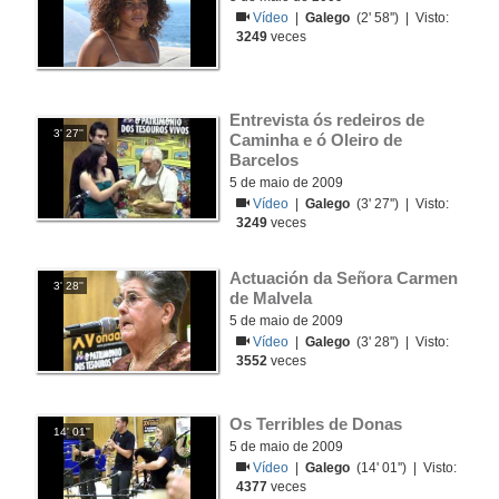
Vídeo
|
Galego
(2' 58'') | Visto:
3249
veces
Entrevista ós redeiros de 
3' 27''
Caminha e ó Oleiro de 
Barcelos
5 de maio de 2009
Vídeo
|
Galego
(3' 27'') | Visto:
3249
veces
Actuación da Señora Carmen 
3' 28''
de Malvela
5 de maio de 2009
Vídeo
|
Galego
(3' 28'') | Visto:
3552
veces
Os Terribles de Donas
14' 01''
5 de maio de 2009
Vídeo
|
Galego
(14' 01'') | Visto:
4377
veces