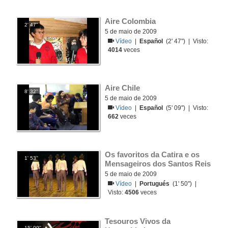
Aire Colombia
2' 47''
5 de maio de 2009
Vídeo
|
Español
(2' 47'') | Visto:
4014
veces
Aire Chile
8' 32''
5 de maio de 2009
Vídeo
|
Español
(5' 09'') | Visto:
662
veces
Os favoritos da Catira e os 
1' 53''
Mensageiros dos Santos Reis
5 de maio de 2009
Vídeo
|
Portugués
(1' 50'') |
Visto:
4506
veces
Tesouros Vivos da 
15' 00''