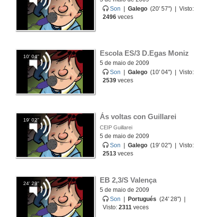
Son
|
Galego
(20' 57'') | Visto:
2496
veces
Escola ES/3 D.Egas Moniz
10' 04''
5 de maio de 2009
Son
|
Galego
(10' 04'') | Visto:
2539
veces
Ás voltas con Guillarei
19' 02''
CEIP Guillarei
5 de maio de 2009
Son
|
Galego
(19' 02'') | Visto:
2513
veces
EB 2,3/S Valença
24' 28''
5 de maio de 2009
Son
|
Portugués
(24' 28'') |
Visto:
2311
veces