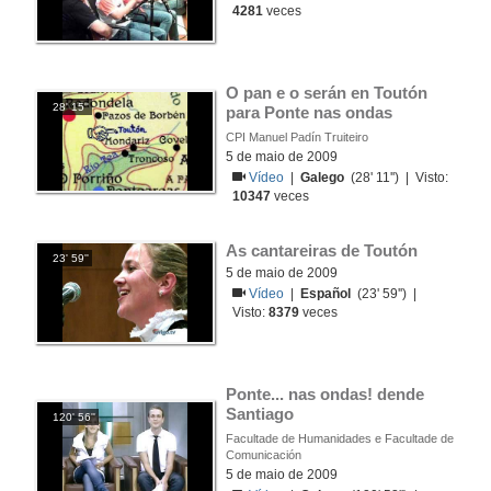
4281
veces
O pan e o serán en Toutón 
28' 15''
para Ponte nas ondas
CPI Manuel Padín Truiteiro
5 de maio de 2009
Vídeo
|
Galego
(28' 11'') | Visto:
10347
veces
As cantareiras de Toutón
23' 59''
5 de maio de 2009
Vídeo
|
Español
(23' 59'') |
Visto:
8379
veces
Ponte... nas ondas! dende 
Santiago
120' 56''
Facultade de Humanidades e Facultade de
Comunicación
5 de maio de 2009