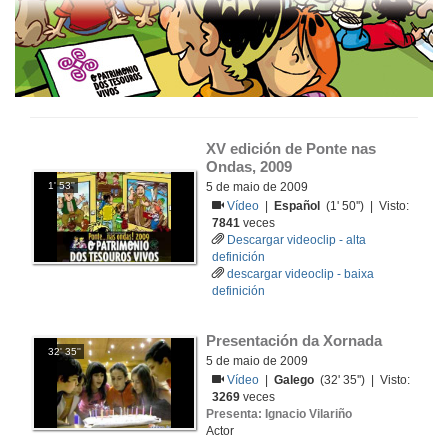
XV edición de Ponte nas 
Ondas, 2009
1' 53''
5 de maio de 2009
Vídeo
|
Español
(1' 50'') | Visto:
7841
veces
Descargar videoclip - alta
definición
descargar videoclip - baixa
definición
Presentación da Xornada
32' 35''
5 de maio de 2009
Vídeo
|
Galego
(32' 35'') | Visto:
3269
veces
Presenta: Ignacio Vilariño
Actor