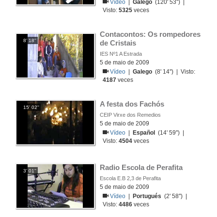
Vídeo
|
Galego
(120' 53'') |
Visto:
5325
veces
Contacontos: Os rompedores 
8' 18''
de Cristais
IES Nº1 A Estrada
5 de maio de 2009
Vídeo
|
Galego
(8' 14'') | Visto:
4187
veces
A festa dos Fachós
15' 02''
CEIP Virxe dos Remedios
5 de maio de 2009
Vídeo
|
Español
(14' 59'') |
Visto:
4504
veces
Radio Escola de Perafita
3' 01''
Escola E.B 2,3 de Perafita
5 de maio de 2009
Vídeo
|
Portugués
(2' 58'') |
Visto:
4486
veces