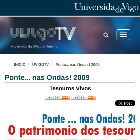
TOGGLE
Toggle
SEARCH
navigatio
A televisión da UVigo en Internet
INICIO
UVIGOTV
Ponte... nas Ondas! 2009
Ponte... nas Ondas! 2009
Tesouros Vivos