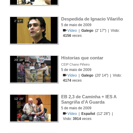
Despedida de Ignacio Vilariño
2' 17''
5 de maio de 2009
Vídeo
|
Galego
(2' 17'') | Visto:
4156
veces
Historias que contar
20' 18''
CEIP Chano Piñeiro
5 de maio de 2009
Vídeo
|
Galego
(20' 14'') | Visto:
4174
veces
EB 2,3 de Caminha + IES A 
12' 28''
Sangriña d'A Guarda
5 de maio de 2009
Vídeo
|
Español
(12' 28'') |
Visto:
3914
veces