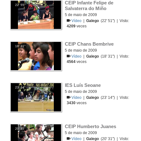
CEIP Infante Felipe de 
22' 55''
Salvaterra do Miño
5 de maio de 2009
Vídeo
|
Galego
(22' 51'') | Visto:
4209
veces
CEIP Chans Bembrive
18' 31''
5 de maio de 2009
Vídeo
|
Galego
(18' 31'') | Visto:
4564
veces
IES Luís Seoane
23' 14''
5 de maio de 2009
Vídeo
|
Galego
(23' 14'') | Visto:
3430
veces
CEIP Humberto Juanes
20' 35''
5 de maio de 2009
Vídeo
|
Galego
(20' 31'') | Visto: