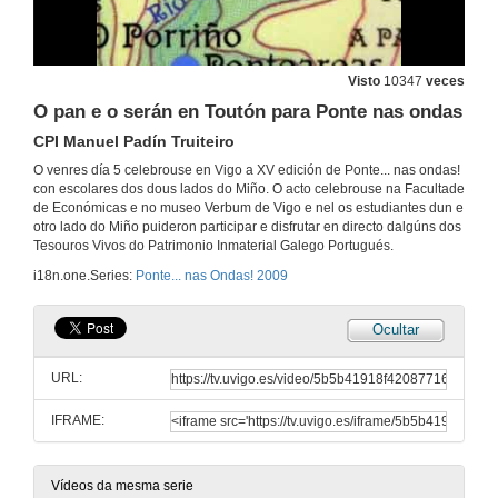
EB 2,3 de Caminha + IES A Sangriña d'A Guarda
Visto
10347
veces
5 de maio de 2009
O pan e o serán en Toutón para Ponte nas ondas
CPI Manuel Padín Truiteiro
CEIP Infante Felipe de Salvaterra do Miño
O venres día 5 celebrouse en Vigo a XV edición de Ponte... nas ondas!
5 de maio de 2009
con escolares dos dous lados do Miño. O acto celebrouse na Facultade
de Económicas e no museo Verbum de Vigo e nel os estudiantes dun e
otro lado do Miño puideron participar e disfrutar en directo dalgúns dos
CEIP Chans Bembrive
Tesouros Vivos do Patrimonio Inmaterial Galego Portugués.
i18n.one.Series:
Ponte... nas Ondas! 2009
5 de maio de 2009
Ocultar
IES Luís Seoane
URL:
5 de maio de 2009
IFRAME:
CEIP Humberto Juanes
5 de maio de 2009
Vídeos da mesma serie