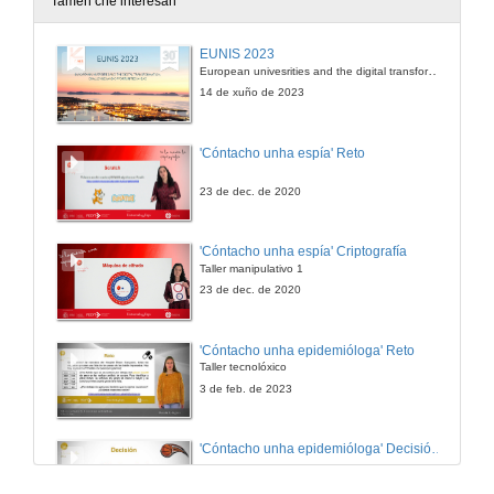
Tamén che interesan
Radio Escola de Perafita
EUNIS 2023
Escola E.B 2,3 de Perafita
European univesrities and the digital transformation: challenges and opportunities ahead
5 de maio de 2009
14 de xuño de 2023
A romaxe de San Cibrán
'Cóntacho unha espía' Reto
CEP Altamira
5 de maio de 2009
23 de dec. de 2020
Agrupamento de Escolas de Vilanova de Cerveira
'Cóntacho unha espía' Criptografía
Taller manipulativo 1
5 de maio de 2009
23 de dec. de 2020
Navegando en Barcas de Pedra
'Cóntacho unha epidemióloga' Reto
IES de Catabois
Taller tecnolóxico
5 de maio de 2009
3 de feb. de 2023
Os nomes do Mar
'Cóntacho unha epidemióloga' Decisións nun partido de baloncesto 4
IES Val Miñor
5 de maio de 2009
3 de feb. de 2023