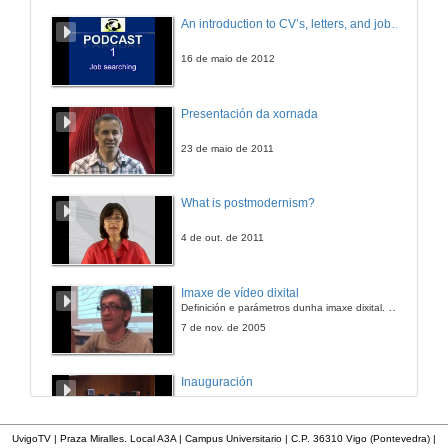
Videoclip da colaboración de Amelia Muge e José Brarros de Portugal
An introduction to CV’s, letters, and job searching
5 de maio de 2009
16 de maio de 2012
As cantareiras de Santa Bárbara de Toutón
Presentación da xornada
5 de maio de 2009
23 de maio de 2011
Entrevista a un carpinteiro de ribeira
What is postmodernism?
5 de maio de 2009
4 de out. de 2011
Cavaquinhos do Miño
Imaxe de vídeo dixital
Definición e parámetros dunha imaxe dixital. Resolución e Aspecto. Profundidade da cor. Compresión. Frame por segundo. Entrelazado. Campos, cadros
5 de maio de 2009
7 de nov. de 2005
Entrevista cesteiros de Mondariz e Gondomar
Inauguración
5 de maio de 2009
8 de maio de 2010
UvigoTV | Praza Miralles. Local A3A | Campus Universitario | C.P. 36310 Vigo (Pontevedra) |