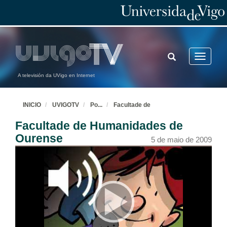
TOGGLE
Toggle
SEARCH
navigatio
A televisión da UVigo en Internet
INICIO
UVIGOTV
Po
...
Facultade de
Facultade de Humanidades de
Ourense
5 de maio de 2009