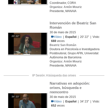
Coordinador, CORA
Organiza: Antón Mouriz
Presidente, MANAIA
Intervención de Beatriz San 
Román
30 de maio de 2015
20' 22''
Vídeo
|
Español
| 20' 22'' | Visto:
688
veces
Beatriz San Román
Doutora en Psicoloxía e Investigadora
Postdoutoral, Grupo AFIN, Universitat
Autònoma de Barcelona
Organiza: Antón Mouriz
Presidente, MANAIA
8ª Sesión: A búsqueda das orixes
Narrativas en adopción: 
orixes, búsqueda e 
reencontro
34' 23''
30 de maio de 2015
Vídeo
|
Español
| 34' 23'' | Visto:
652
veces