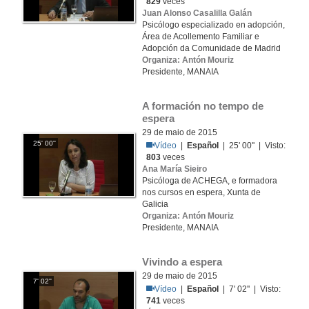
829
veces
Juan Alonso Casalilla Galán
Psicólogo especializado en adopción,
Área de Acollemento Familiar e
Adopción da Comunidade de Madrid
Organiza: Antón Mouriz
Presidente, MANAIA
A formación no tempo de 
espera
29 de maio de 2015
25' 00''
Vídeo
|
Español
| 25' 00'' | Visto:
803
veces
Ana María Sieiro
Psicóloga de ACHEGA, e formadora
nos cursos en espera, Xunta de
Galicia
Organiza: Antón Mouriz
Presidente, MANAIA
Vivindo a espera
29 de maio de 2015
7' 02''
Vídeo
|
Español
| 7' 02'' | Visto:
741
veces