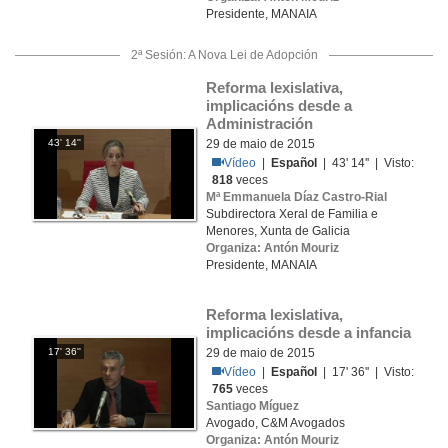
Presidente, MANAIA
2ª Sesión: A Nova Lei de Adopción
Reforma lexislativa, 
implicacións desde a 
Administración
43' 14''
29 de maio de 2015
Vídeo
|
Español
| 43' 14'' | Visto:
818
veces
Mª Emmanuela Díaz Castro-Rial
Subdirectora Xeral de Familia e
Menores, Xunta de Galicia
Organiza: Antón Mouriz
Presidente, MANAIA
Reforma lexislativa, 
implicacións desde a infancia
17' 36''
29 de maio de 2015
Vídeo
|
Español
| 17' 36'' | Visto:
765
veces
Santiago Míguez
Avogado, C&M Avogados
Organiza: Antón Mouriz