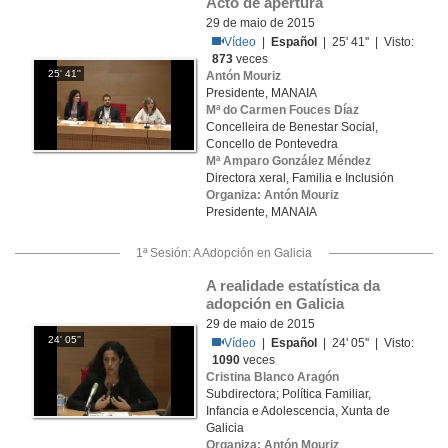
Acto de apertura
29 de maio de 2015
Vídeo
|
Español
| 25' 41'' | Visto:
873
veces
25' 41''
Antón Mouriz
Presidente, MANAIA
Mª do Carmen Fouces Díaz
Concelleira de Benestar Social,
Concello de Pontevedra
Mª Amparo González Méndez
Directora xeral, Familia e Inclusión
Organiza: Antón Mouriz
Presidente, MANAIA
1ª Sesión: A Adopción en Galicia
A realidade estatística da 
adopción en Galicia
29 de maio de 2015
24' 05''
Vídeo
|
Español
| 24' 05'' | Visto:
1090
veces
Cristina Blanco Aragón
Subdirectora; Política Familiar,
Infancia e Adolescencia, Xunta de
Galicia
Organiza: Antón Mouriz