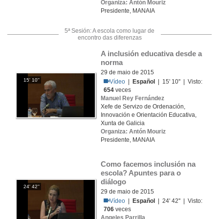
Organiza: Antón Mouriz
Presidente, MANAIA
5ª Sesión: A escola como lugar de
encontro das diferenzas
A inclusión educativa desde a 
norma
29 de maio de 2015
15' 10''
Vídeo
|
Español
| 15' 10'' | Visto:
654
veces
Manuel Rey Fernández
Xefe de Servizo de Ordenación,
Innovación e Orientación Educativa,
Xunta de Galicia
Organiza: Antón Mouriz
Presidente, MANAIA
Como facemos inclusión na 
escola? Apuntes para o 
diálogo
24' 42''
29 de maio de 2015
Vídeo
|
Español
| 24' 42'' | Visto:
706
veces
Angeles Parrilla