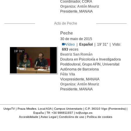
Coordinador, CORA
Organiza: Antón Mouriz
Presidente, MANAIA
Acto de Peche
Peche
30 de maio de 2015
Vídeo
|
Español
| 19' 31'' | Visto:
693
veces
19' 31''
Beatriz San Román
Doutora en Psicoloxía e Investigadora
Postdoutoral, Grupo AFIN, Universitat
Autònoma de Barcelona
Félix Vila
Vicepresidente, MANAIA
Organiza: Antón Mouriz
Presidente, MANAIA
UvigoTV | Praza Miralles. Local A3A | Campus Universitario | C.P. 36310 Vigo (Pontevedra) |
España | Tlf: +34 986811937 |
tv@uvigo.es
Accesibilidade
|
Aviso Legal
|
Condicións de uso
|
Política de cookies