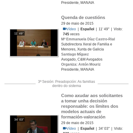
Presidente, MANAIA
Quenda de cuestións
29 de maio de 2015
Vídeo
|
Español
| 11' 49'' | Visto:
11' 49''
745
veces
Mª Emmanuela Díaz Castro-Rial
Subdirectora Xeral de Familia e
Menores, Xunta de Galicia
Santiago Míguez
Avogado, C&M Avogados
Organiza: Antón Mouriz
Presidente, MANAIA
3ª Sesión: Preadopción: As familias
dentro do sistema
Como axudar aos solicitantes 
a tomar unha decisión 
responsable: os límites dos 
modelos actuais de 
formación-valoración
34' 03''
29 de maio de 2015
Vídeo
|
Español
| 34' 03'' | Visto: