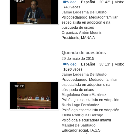
20' 42''
Vídeo
|
Español
| 20' 42'' | Visto:
740
veces
Jaime Ledesma Del Busto
Psicopedagogo. Mediador familiar
especialista en adopción e na
búsqueda de orixes
Organiza: Antón Mouriz
Presidente, MANAIA
Quenda de cuestións
29 de maio de 2015
Vídeo
|
Español
| 38' 13'' | Visto:
1090
veces
Jaime Ledesma Del Busto
Psicopedagogo. Mediador familiar
especialista en adopción e na
38' 13''
búsqueda de orixes
Magdalena Otero Martínez
Psicóloga especialista en Adopción
Nuria Lago Fernández
Psicóloga especialista en Adopción
Elena Rodríguez Borrajo
Psicóloga e educadora infantil
Manuel De Santiago
Educador social, I.A.S.S