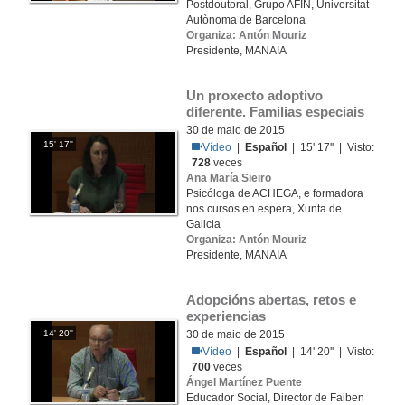
Postdoutoral, Grupo AFIN, Universitat
Autònoma de Barcelona
Organiza: Antón Mouriz
Presidente, MANAIA
Un proxecto adoptivo 
diferente. Familias especiais
30 de maio de 2015
15' 17''
Vídeo
|
Español
| 15' 17'' | Visto:
728
veces
Ana María Sieiro
Psicóloga de ACHEGA, e formadora
nos cursos en espera, Xunta de
Galicia
Organiza: Antón Mouriz
Presidente, MANAIA
Adopcións abertas, retos e 
experiencias
14' 20''
30 de maio de 2015
Vídeo
|
Español
| 14' 20'' | Visto:
700
veces
Ángel Martínez Puente
Educador Social, Director de Faiben