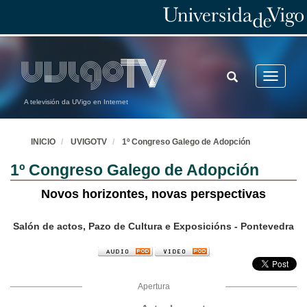
TOGGLE
Toggle
SEARCH
navigatio
A televisión da UVigo en Internet
INICIO
UVIGOTV
1º Congreso Galego de Adopción
1º Congreso Galego de Adopción
Novos horizontes, novas perspectivas
Salón de actos, Pazo de Cultura e Exposicións - Pontevedra
Apertura