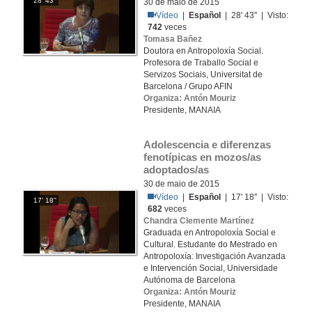
28' 43''
30 de maio de 2015
Vídeo
|
Español
| 28' 43'' | Visto:
742
veces
Tomasa Bañez
Doutora en Antropoloxía Social.
Profesora de Traballo Social e
Servizos Sociais, Universitat de
Barcelona / Grupo AFIN
Organiza: Antón Mouriz
Presidente, MANAIA
Adolescencia e diferenzas 
fenotípicas en mozos/as 
adoptados/as
30 de maio de 2015
Vídeo
|
Español
| 17' 18'' | Visto:
17' 18''
682
veces
Chandra Clemente Martínez
Graduada en Antropoloxía Social e
Cultural. Estudante do Mestrado en
Antropoloxía: Investigación Avanzada
e Intervención Social, Universidade
Autónoma de Barcelona
Organiza: Antón Mouriz
Presidente, MANAIA