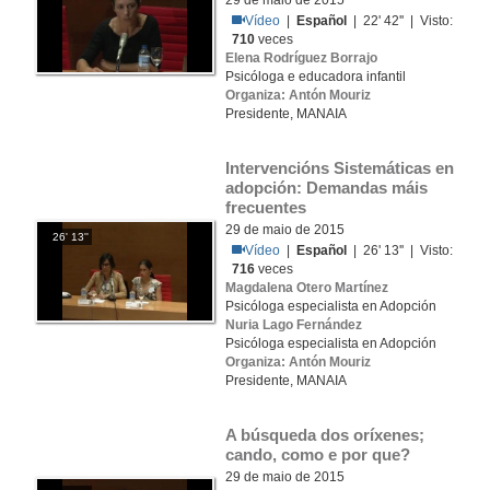
29 de maio de 2015
Vídeo
|
Español
| 22' 42'' | Visto:
710
veces
Elena Rodríguez Borrajo
Psicóloga e educadora infantil
Organiza: Antón Mouriz
Presidente, MANAIA
Intervencións Sistemáticas en 
adopción: Demandas máis 
frecuentes
29 de maio de 2015
26' 13''
Vídeo
|
Español
| 26' 13'' | Visto:
716
veces
Magdalena Otero Martínez
Psicóloga especialista en Adopción
Nuria Lago Fernández
Psicóloga especialista en Adopción
Organiza: Antón Mouriz
Presidente, MANAIA
A búsqueda dos oríxenes; 
cando, como e por que?
29 de maio de 2015