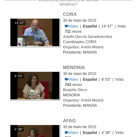
existimos as asociacions de familias
adoptivas?
CORA 
30 de maio de 2015
14' 47''
Vídeo
|
Español
| 14' 47'' | Visto:
711
veces
Adolfo García Garaikoechea
Coordinador, CORA
Organiza: Antón Mouriz
Presidente, MANAIA
MENORIA
30 de maio de 2015
8' 03''
Vídeo
|
Español
| 8' 03'' | Visto:
743
veces
Begoña Otero
MENORIA
Organiza: Antón Mouriz
Presidente, MANAIA
AFAG
30 de maio de 2015
4' 38''
Vídeo
|
Español
| 4' 38'' | Visto: