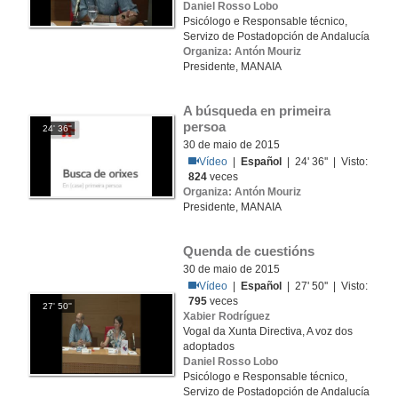
Daniel Rosso Lobo
Psicólogo e Responsable técnico,
Servizo de Postadopción de Andalucía
Organiza: Antón Mouriz
Presidente, MANAIA
A búsqueda en primeira 
persoa
24' 36''
30 de maio de 2015
Vídeo
|
Español
| 24' 36'' | Visto:
824
veces
Organiza: Antón Mouriz
Presidente, MANAIA
Quenda de cuestións
30 de maio de 2015
Vídeo
|
Español
| 27' 50'' | Visto:
795
veces
27' 50''
Xabier Rodríguez
Vogal da Xunta Directiva, A voz dos
adoptados
Daniel Rosso Lobo
Psicólogo e Responsable técnico,
Servizo de Postadopción de Andalucía