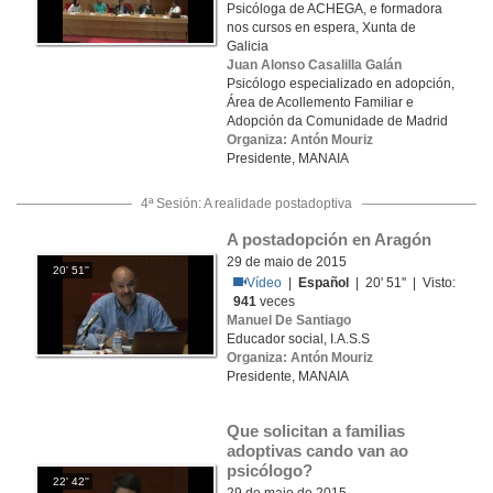
Psicóloga de ACHEGA, e formadora
nos cursos en espera, Xunta de
Galicia
Juan Alonso Casalilla Galán
Psicólogo especializado en adopción,
Área de Acollemento Familiar e
Adopción da Comunidade de Madrid
Organiza: Antón Mouriz
Presidente, MANAIA
4ª Sesión: A realidade postadoptiva
A postadopción en Aragón
29 de maio de 2015
20' 51''
Vídeo
|
Español
| 20' 51'' | Visto:
941
veces
Manuel De Santiago
Educador social, I.A.S.S
Organiza: Antón Mouriz
Presidente, MANAIA
Que solicitan a familias 
adoptivas cando van ao 
psicólogo?
22' 42''