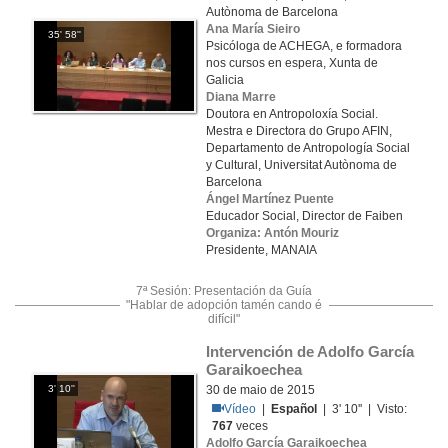
Autònoma de Barcelona
Ana María Sieiro
35' 58''
Psicóloga de ACHEGA, e formadora
nos cursos en espera, Xunta de
Galicia
Diana Marre
Doutora en Antropoloxía Social.
Mestra e Directora do Grupo AFIN,
Departamento de Antropología Social
y Cultural, Universitat Autònoma de
Barcelona
Ángel Martínez Puente
Educador Social, Director de Faiben
Organiza: Antón Mouriz
Presidente, MANAIA
7ª Sesión: Presentación da Guía
"Hablar de adopción tamén cando é
difícil"
Intervención de Adolfo García 
Garaikoechea
3' 10''
30 de maio de 2015
Vídeo
|
Español
| 3' 10'' | Visto:
767
veces
Adolfo García Garaikoechea