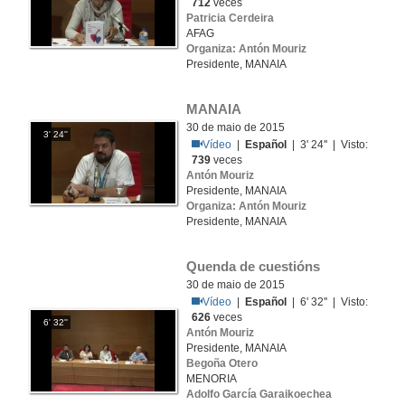
712
veces
Patricia Cerdeira
AFAG
Organiza: Antón Mouriz
Presidente, MANAIA
MANAIA
30 de maio de 2015
3' 24''
Vídeo
|
Español
| 3' 24'' | Visto:
739
veces
Antón Mouriz
Presidente, MANAIA
Organiza: Antón Mouriz
Presidente, MANAIA
Quenda de cuestións
30 de maio de 2015
Vídeo
|
Español
| 6' 32'' | Visto:
626
veces
6' 32''
Antón Mouriz
Presidente, MANAIA
Begoña Otero
MENORIA
Adolfo García Garaikoechea