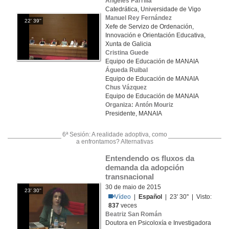
Angeles Parrilla
Catedrática, Universidade de Vigo
Manuel Rey Fernández
22' 39''
Xefe de Servizo de Ordenación,
Innovación e Orientación Educativa,
Xunta de Galicia
Cristina Guede
Equipo de Educación de MANAIA
Águeda Ruibal
Equipo de Educación de MANAIA
Chus Vázquez
Equipo de Educación de MANAIA
Organiza: Antón Mouriz
Presidente, MANAIA
6ª Sesión: A realidade adoptiva, como
a enfrontamos? Alternativas
Entendendo os fluxos da 
demanda da adopción 
transnacional
30 de maio de 2015
23' 30''
Vídeo
|
Español
| 23' 30'' | Visto:
837
veces
Beatriz San Román
Doutora en Psicoloxía e Investigadora