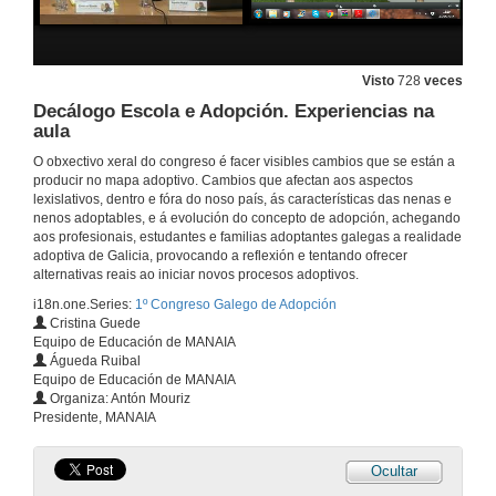
30 de maio de 2015
Visto
728
veces
A búsqueda en primeira persoa
Decálogo Escola e Adopción. Experiencias na
aula
30 de maio de 2015
O obxectivo xeral do congreso é facer visibles cambios que se están a
producir no mapa adoptivo. Cambios que afectan aos aspectos
Quenda de cuestións
lexislativos, dentro e fóra do noso país, ás características das nenas e
nenos adoptables, e á evolución do concepto de adopción, achegando
30 de maio de 2015
aos profesionais, estudantes e familias adoptantes galegas a realidade
adoptiva de Galicia, provocando a reflexión e tentando ofrecer
alternativas reais ao iniciar novos procesos adoptivos.
Antes e despois da integración dun/dunha adolescente
i18n.one.Series:
1º Congreso Galego de Adopción
Cristina Guede
30 de maio de 2015
Equipo de Educación de MANAIA
Águeda Ruibal
Equipo de Educación de MANAIA
Encarando a chegada dos fillos/as adoptados á adolescencia: Competencias familiares e apoios do entorno
Organiza: Antón Mouriz
Presidente, MANAIA
30 de maio de 2015
Ocultar
Adolescencia e diferenzas fenotípicas en mozos/as adoptados/as