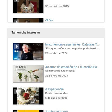
30 de maio de 2015
AFAG
30 de maio de 2015
Tamén che interesan
MANAIA
Imaxinémonos sen límites. Cátedras Telefónica
Sólo quen coñece as preguntas pode imaxinar novas respostas
30 de maio de 2015
22 de abr. de 2024
Quenda de cuestións
30 anos da creación de Educación Social e de Traballo Social
Sementando futuro social
30 de maio de 2015
22 de nov. de 2024
Peche
A experiencia
Ponte... nas ondas!
30 de maio de 2015
6 de xuño de 2008
A beira do Louro