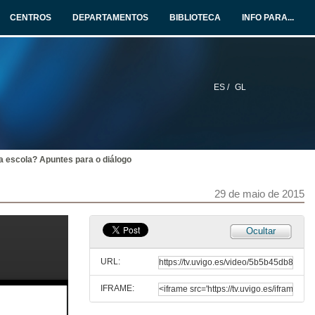
29 de maio de 2015
CENTROS
DEPARTAMENTOS
BIBLIOTECA
INFO PARA...
Que solicitan a familias adoptivas cando van ao psicólogo?
29 de maio de 2015
ES /
GL
Intervencións Sistemáticas en adopción: Demandas máis frecuentes
29 de maio de 2015
 escola? Apuntes para o diálogo
A búsqueda dos oríxenes; cando, como e por que?
29 de maio de 2015
29 de maio de 2015
Quenda de cuestións
Ocultar
29 de maio de 2015
URL:
IFRAME:
A inclusión educativa desde a norma