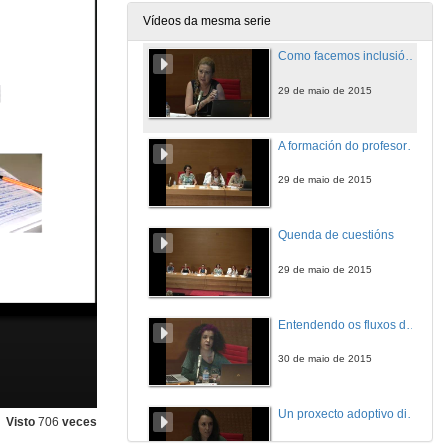
29 de maio de 2015
Vídeos da mesma serie
Como facemos inclusión na escola? Apuntes para o diálogo
29 de maio de 2015
A formación do profesorado, accións e implicacións na aula
29 de maio de 2015
Quenda de cuestións
29 de maio de 2015
Entendendo os fluxos da demanda da adopción transnacional
30 de maio de 2015
Un proxecto adoptivo diferente. Familias especiais
Visto
706
veces