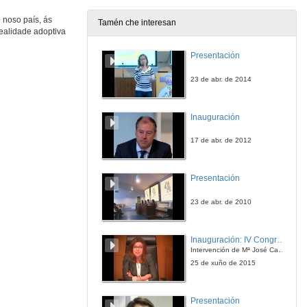
30 de maio de 2015
 noso país, ás
Tamén che interesan
realidade adoptiva
Adopcións abertas, retos e experiencias
Presentación
30 de maio de 2015
23 de abr. de 2014
Reconsiderando as necesidades especiais
Inauguración
30 de maio de 2015
17 de abr. de 2012
Quenda de cuestións
Presentación
30 de maio de 2015
23 de abr. de 2010
Intervención de Adolfo García Garaikoechea
Inauguración: IV Congreso Internacional de Docencia Universitaria
30 de maio de 2015
Intervención de Mª José Caride
25 de xuño de 2015
Intervención de Beatriz San Román
Presentación
30 de maio de 2015