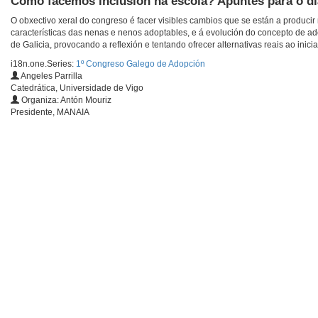
Como facemos inclusión na escola? Apuntes para o d
O obxectivo xeral do congreso é facer visibles cambios que se están a producir
características das nenas e nenos adoptables, e á evolución do concepto de ad
de Galicia, provocando a reflexión e tentando ofrecer alternativas reais ao inic
i18n.one.Series:
1º Congreso Galego de Adopción
Angeles Parrilla
Catedrática, Universidade de Vigo
Organiza: Antón Mouriz
Presidente, MANAIA