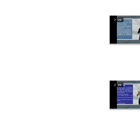
2' 09''
2' 39''