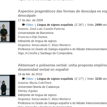
Aspectos pragmáticos das formas de desculpa en espa
desculpa/e
17 de dec. de 2009
Vídeo
|
Lingua de signos española
(2' 26'') | Visto:
2999
vec
Autor/a: José Luis Cantón Paterna
Universidade de Barcelona
Francisco Eijo Santos
Intérprete de lingua de signos
Organiza: Inmaculada C. Báez Montero
Profesora no Grado de Galego-español e do Máster Interuniversitario
Vigo, A Coruña y Santiago de Compostela.
Aktionsart e polisemia verbal: unha proposta empírica
dinamicidad verbal en español
18 de feb. de 2010
Vídeo
|
Lingua de signos española
(2' 17'') | Visto:
3230
vec
Autor/a: Marta Coll-Florit
Universitat Oberta de Catalunya
Shirley Aguilar
Intérprete de lingua de signos
Organiza: Inmaculada C. Báez Montero
Profesora no Grado de Galego-español e do Máster Interuniversitario