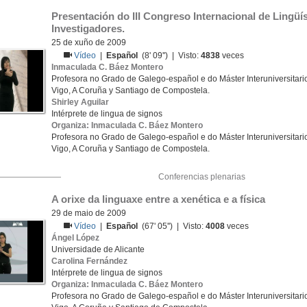
Presentación do III Congreso Internacional de Lingüís
Investigadores.
25 de xuño de 2009
Vídeo
|
Español
(8' 09'') | Visto:
4838
veces
Inmaculada C. Báez Montero
Profesora no Grado de Galego-español e do Máster Interuniversitario
Vigo, A Coruña y Santiago de Compostela.
Shirley Aguilar
Intérprete de lingua de signos
Organiza: Inmaculada C. Báez Montero
Profesora no Grado de Galego-español e do Máster Interuniversitario
Vigo, A Coruña y Santiago de Compostela.
Conferencias plenarias
A orixe da linguaxe entre a xenética e a física
29 de maio de 2009
Vídeo
|
Español
(67' 05'') | Visto:
4008
veces
Ángel López
Universidade de Alicante
Carolina Fernández
Intérprete de lingua de signos
Organiza: Inmaculada C. Báez Montero
Profesora no Grado de Galego-español e do Máster Interuniversitario