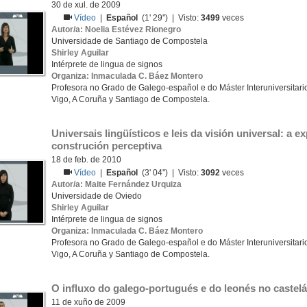
30 de xul. de 2009
Vídeo
|
Español
(1' 29'') | Visto:
3499
veces
Autor/a: Noelia Estévez Rionegro
Universidade de Santiago de Compostela
Shirley Aguilar
Intérprete de lingua de signos
Organiza: Inmaculada C. Báez Montero
Profesora no Grado de Galego-español e do Máster Interuniversitario
Vigo, A Coruña y Santiago de Compostela.
Universais lingüísticos e leis da visión universal: a e
construción perceptiva
18 de feb. de 2010
Vídeo
|
Español
(3' 04'') | Visto:
3092
veces
Autor/a: Maite Fernández Urquiza
Universidade de Oviedo
Shirley Aguilar
Intérprete de lingua de signos
Organiza: Inmaculada C. Báez Montero
Profesora no Grado de Galego-español e do Máster Interuniversitario
Vigo, A Coruña y Santiago de Compostela.
O influxo do galego-portugués e do leonés no castelá
11 de xuño de 2009