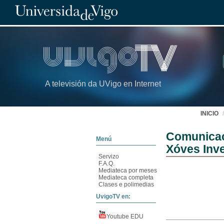
A televisión da UVigo en Internet
INICIO
Comunicaci
Menú
Xóves Inve
Servizo
F.A.Q.
Mediateca por meses
Mediateca completa
Clases e polimedias
UvigoTV en:
Youtube EDU