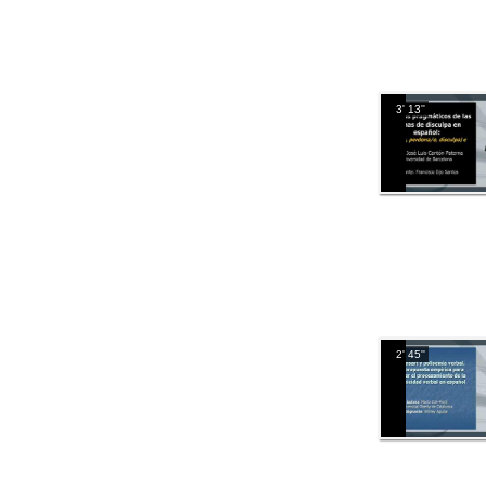
3' 13''
2' 45''