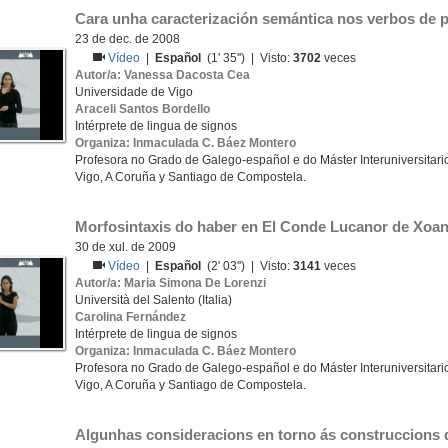
Cara unha caracterización semántica nos verbos de 
23 de dec. de 2008
Vídeo
|
Español
(1' 35'') | Visto:
3702
veces
Autor/a: Vanessa Dacosta Cea
Universidade de Vigo
Araceli Santos Bordello
Intérprete de lingua de signos
Organiza: Inmaculada C. Báez Montero
Profesora no Grado de Galego-español e do Máster Interuniversitario
Vigo, A Coruña y Santiago de Compostela.
Morfosintaxis do haber en El Conde Lucanor de Xoa
30 de xul. de 2009
Vídeo
|
Español
(2' 03'') | Visto:
3141
veces
Autor/a: Maria Simona De Lorenzi
Università del Salento (Italia)
Carolina Fernández
Intérprete de lingua de signos
Organiza: Inmaculada C. Báez Montero
Profesora no Grado de Galego-español e do Máster Interuniversitario
Vigo, A Coruña y Santiago de Compostela.
Algunhas consideracions en torno ás construccions d