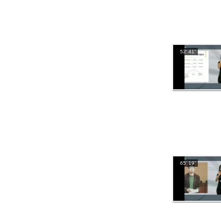
52' 41''
65' 19''