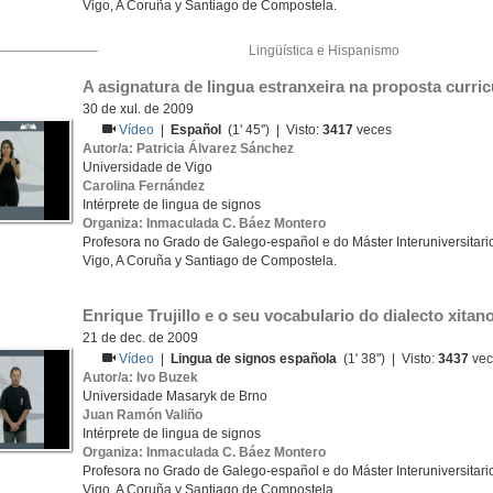
Vigo, A Coruña y Santiago de Compostela.
Lingüística e Hispanismo
A asignatura de lingua estranxeira na proposta curri
30 de xul. de 2009
Vídeo
|
Español
(1' 45'') | Visto:
3417
veces
Autor/a: Patricia Álvarez Sánchez
Universidade de Vigo
Carolina Fernández
Intérprete de lingua de signos
Organiza: Inmaculada C. Báez Montero
Profesora no Grado de Galego-español e do Máster Interuniversitario
Vigo, A Coruña y Santiago de Compostela.
Enrique Trujillo e o seu vocabulario do dialecto xitan
21 de dec. de 2009
Vídeo
|
Lingua de signos española
(1' 38'') | Visto:
3437
vec
Autor/a: Ivo Buzek
Universidade Masaryk de Brno
Juan Ramón Valiño
Intérprete de lingua de signos
Organiza: Inmaculada C. Báez Montero
Profesora no Grado de Galego-español e do Máster Interuniversitario
Vigo, A Coruña y Santiago de Compostela.