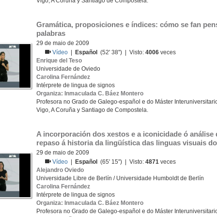
Vigo, A Coruña y Santiago de Compostela.
Gramática, proposiciones e índices: cómo se fan pe
palabras
29 de maio de 2009
Vídeo
|
Español
(52' 38'') | Visto:
4006
veces
Enrique del Teso
Universidade de Oviedo
Carolina Fernández
Intérprete de lingua de signos
Organiza: Inmaculada C. Báez Montero
Profesora no Grado de Galego-español e do Máster Interuniversitario
Vigo, A Coruña y Santiago de Compostela.
A incorporación dos xestos e a iconicidade ó análise d
repaso á historia da lingüística das linguas visuais d
29 de maio de 2009
Vídeo
|
Español
(65' 15'') | Visto:
4871
veces
Alejandro Oviedo
Universidade Libre de Berlín / Universidade Humboldt de Berlín
Carolina Fernández
Intérprete de lingua de signos
Organiza: Inmaculada C. Báez Montero
Profesora no Grado de Galego-español e do Máster Interuniversitario