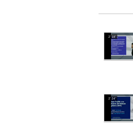
2' 18''
2' 24''