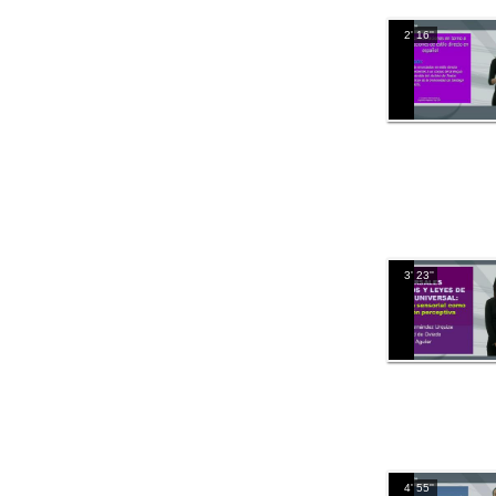
2' 16''
3' 23''
4' 55''