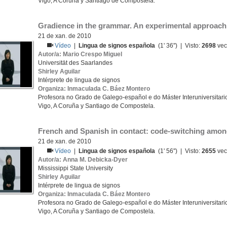
Vigo, A Coruña y Santiago de Compostela.
Gradience in the grammar. An experimental approach t
21 de xan. de 2010
Vídeo
|
Lingua de signos española
(1' 36'') | Visto:
2698
vec
Autor/a: Mario Crespo Miguel
Universität des Saarlandes
Shirley Aguilar
Intérprete de lingua de signos
Organiza: Inmaculada C. Báez Montero
Profesora no Grado de Galego-español e do Máster Interuniversitario
Vigo, A Coruña y Santiago de Compostela.
French and Spanish in contact: code-switching amon
21 de xan. de 2010
Vídeo
|
Lingua de signos española
(1' 56'') | Visto:
2655
vec
Autor/a: Anna M. Debicka-Dyer
Mississippi State University
Shirley Aguilar
Intérprete de lingua de signos
Organiza: Inmaculada C. Báez Montero
Profesora no Grado de Galego-español e do Máster Interuniversitario
Vigo, A Coruña y Santiago de Compostela.