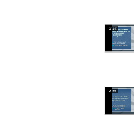
2' 14''
2' 59''