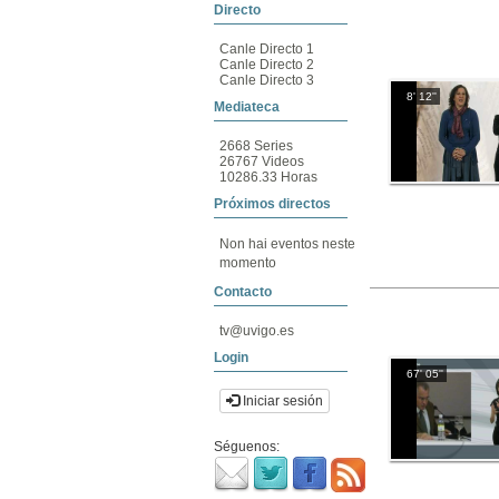
Directo
Canle Directo 1
Canle Directo 2
Canle Directo 3
8' 12''
Mediateca
2668 Series
26767 Videos
10286.33 Horas
Próximos directos
Non hai eventos neste
momento
Contacto
tv@uvigo.es
Login
67' 05''
Iniciar sesión
Séguenos: