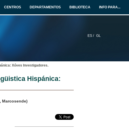
CENTROS
DEPARTAMENTOS
BIBLIOTECA
INFO PARA...
ES /
GL
pánica: Xóves Investigadores.
güistica Hispánica:
s, Marcosende)