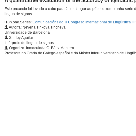
A quantitative evaluation of the accuracy of syntactic
Este proxecto foi levado a cabo para facer chegar ao público xordo unha serie 
lingua de signos.
i18n.one.Series:
Comunicacións do III Congreso Internacional de Lingüistica Hi
Autor/a: Nevena Tinkova Tincheva
Universidade de Barcelona
Shirley Aguilar
Intérprete de lingua de signos
Organiza: Inmaculada C. Báez Montero
Profesora no Grado de Galego-español e do Máster Interuniversitario de Lingüí