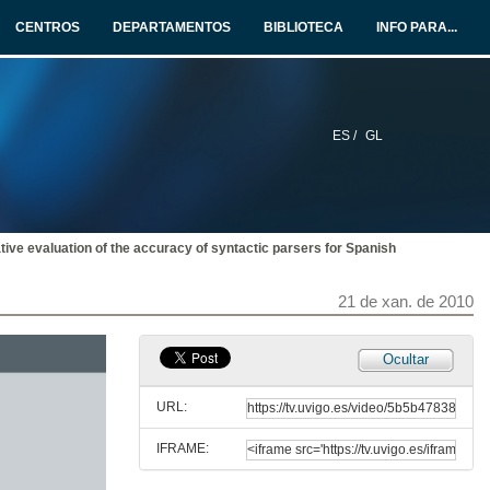
30 de xul. de 2009
CENTROS
DEPARTAMENTOS
BIBLIOTECA
INFO PARA...
O mundo real e cortesán, a comunicación oral entre españois e austriacos na corte vienesa dos séculos XVI e XVII
21 de dec. de 2009
ES /
GL
Sobre o carácter interdisciplinar da investigación lingüística: arqueotoponimia en Casares e Manilva (Málaga)
21 de dec. de 2009
tive evaluation of the accuracy of syntactic parsers for Spanish
O papel de variantes diasistemáticas no desenvolvemento das linguas criollas: evidencia do sistema TMA do papiamento e palenqueiro
17 de dec. de 2009
21 de xan. de 2010
Estructura argumental e rede de construcións na codificación de relacións parte/todo: a construción SUJ-PRD-CDIRtodo-CPREP (EN)parte
Ocultar
30 de xul. de 2009
URL:
IFRAME:
A inserción de anáforas-se como estratexia de axuste na interficie léxico-sintaxe
O caso dos verbos ergativos