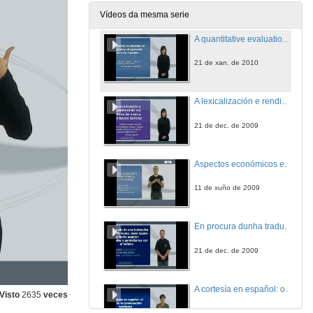
18 de feb. de 2010
Vídeos da mesma serie
A quantitative evaluation of the accuracy of syntactic parsers for Spanish
21 de xan. de 2010
A lexicalización e rendibilidade dos nomes de marca como bases léxicas
21 de dec. de 2009
Aspectos económicos e redundantes na oración española
11 de xuño de 2009
En procura dunha tradución a copla flamenca como tesouro da fala popular: identidades e paralelismos co italiano
21 de dec. de 2009
A cortesía en español: o caso da conversación telefónica
Visto
2635
veces
22 de dec. de 2009