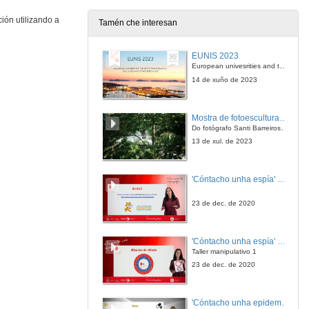
ión utilizando a
Tamén che interesan
Léxico dispoñible e textos de alumnos de ELE: análise comparativa de dúas córpora mediante unha base de datos
EUNIS 2023
22 de dec. de 2009
European univesrities and the digital transformation: challenges and opportunities ahead
14 de xuño de 2023
Análise lingüística-pragmático e histórico: As actas dunha sociedade de veciños
Mostra de fotoesculturas Overtraz
22 de dec. de 2009
Do fotógrafo Santi Barreiros e o escultor Nito Contreras.
13 de xul. de 2023
O español como lingua nacional e como lingua de ensino El Río de La Plata
'Cóntacho unha espía' Reto
16 de feb. de 2010
23 de dec. de 2020
Análise discursiva das cartas dun emigrante en Cuba
'Cóntacho unha espía' Criptografía
21 de dec. de 2009
Taller manipulativo 1
23 de dec. de 2020
Os efectos da ansiedade sobre a adquisición dunha segunda lingua
'Cóntacho unha epidemióloga' Reto
22 de dec. de 2009