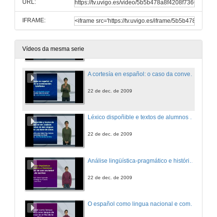
URL:
11 de xuño de 2009
IFRAME:
En procura dunha tradución a copla flamenca como tesouro da fala popular: identidades e paralelismos co italiano
21 de dec. de 2009
Vídeos da mesma serie
A cortesía en español: o caso da conversación telefónica
22 de dec. de 2009
Léxico dispoñible e textos de alumnos de ELE: análise comparativa de dúas córpora mediante unha base de datos
22 de dec. de 2009
Análise lingüística-pragmático e histórico: As actas dunha sociedade de veciños
22 de dec. de 2009
O español como lingua nacional e como lingua de ensino El Río de La Plata