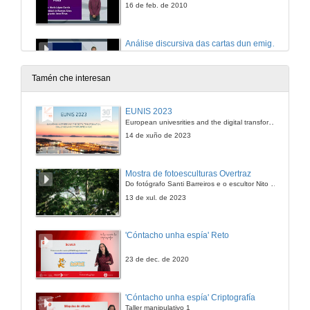
16 de feb. de 2010
Análise discursiva das cartas dun emigrante en Cuba
21 de dec. de 2009
Tamén che interesan
Os efectos da ansiedade sobre a adquisición dunha segunda lingua
EUNIS 2023
European univesrities and the digital transformation: challenges and opportunities ahead
22 de dec. de 2009
14 de xuño de 2023
Comunicación empresarial: o caso Inditex
Mostra de fotoesculturas Overtraz
Do fotógrafo Santi Barreiros e o escultor Nito Contreras.
21 de dec. de 2009
13 de xul. de 2023
A escritura popular a través do diario do soldado republicano Casimiro Jabonero
'Cóntacho unha espía' Reto
27 de xan. de 2010
23 de dec. de 2020
Créditos
'Cóntacho unha espía' Criptografía
Taller manipulativo 1