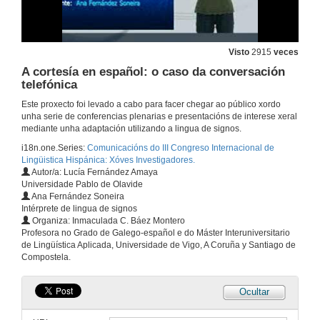
17 de dec. de 2009
Estructura argumental e rede de construcións na codificación de relacións parte/todo: a construción SUJ-PRD-CDIRtodo-CPREP (EN)parte
Visto
2915
veces
A cortesía en español: o caso da conversación
30 de xul. de 2009
telefónica
Este proxecto foi levado a cabo para facer chegar ao público xordo
A inserción de anáforas-se como estratexia de axuste na interficie léxico-sintaxe
unha serie de conferencias plenarias e presentacións de interese xeral
O caso dos verbos ergativos
mediante unha adaptación utilizando a lingua de signos.
18 de feb. de 2010
i18n.one.Series:
Comunicacións do III Congreso Internacional de
Lingüistica Hispánica: Xóves Investigadores.
Autor/a: Lucía Fernández Amaya
A quantitative evaluation of the accuracy of syntactic parsers for Spanish
Universidade Pablo de Olavide
Ana Fernández Soneira
21 de xan. de 2010
Intérprete de lingua de signos
Organiza: Inmaculada C. Báez Montero
Profesora no Grado de Galego-español e do Máster Interuniversitario
A lexicalización e rendibilidade dos nomes de marca como bases léxicas
de Lingüística Aplicada, Universidade de Vigo, A Coruña y Santiago de
Compostela.
21 de dec. de 2009
Ocultar
Aspectos económicos e redundantes na oración española