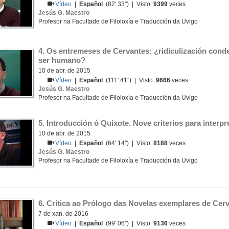
Vídeo
|
Español
(82' 33'') | Visto:
9399
veces
Jesús G. Maestro
Profesor na Facultade de Filoloxía e Traducción da Uvigo
4. Os entremeses de Cervantes: ¿ridiculización conde
ser humano?
10 de abr. de 2015
Vídeo
|
Español
(111' 41'') | Visto:
9666
veces
Jesús G. Maestro
Profesor na Facultade de Filoloxía e Traducción da Uvigo
5. Introducción ó Quixote. Nove criterios para interpr
10 de abr. de 2015
Vídeo
|
Español
(64' 14'') | Visto:
8188
veces
Jesús G. Maestro
Profesor na Facultade de Filoloxía e Traducción da Uvigo
6. Crítica ao Prólogo das Novelas exemplares de Cerv
7 de xan. de 2016
Vídeo
|
Español
(99' 06'') | Visto:
9136
veces