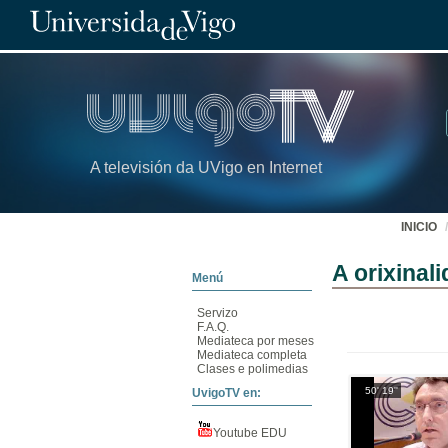
A televisión da UVigo en Internet
INICIO
A orixinal
Menú
Servizo
F.A.Q.
Mediateca por meses
Mediateca completa
Clases e polimedias
50' 19''
UvigoTV en:
Youtube EDU