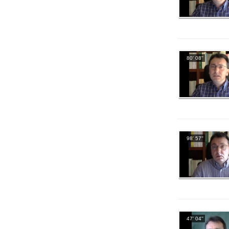
80' 08''
98' 57''
47' 04''