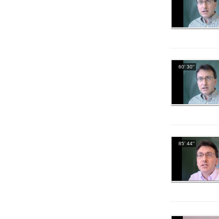
60' 30''
85' 44''