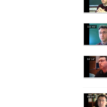
111' 41''
64' 14''
99' 06''