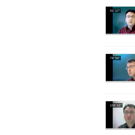
91' 17''
79' 54''
106' 02''