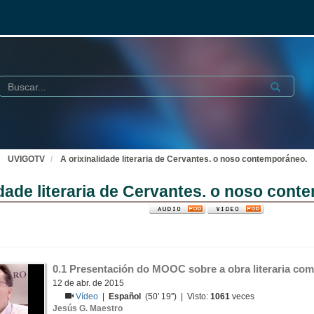
Buscar
Submit
UVIGOTV
A orixinalidade literaria de Cervantes. o noso contemporáneo.
idade literaria de Cervantes. o noso con
0.1 Presentación do MOOC sobre a obra literaria com
12 de abr. de 2015
Vídeo
|
Español
(50' 19'') | Visto:
1061
veces
Jesús G. Maestro