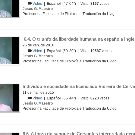
Vídeo
|
Español
(47' 04'') | Visto:
8167
veces
Jesús G. Maestro
Profesor na Facultade de Filoloxía e Traducción da Uvigo
 6.4. O triunfo da liberdade humana na española ingl
26 de xan. de 2016
Vídeo
|
Español
(60' 30'') | Visto:
10587
veces
Jesús G. Maestro
Profesor na Facultade de Filoloxía e Traducción da Uvigo
Individuo e sociedade na licenciado Vidreira de Cerva
11 de mar. de 2015
Vídeo
|
Español
(85' 44'') | Visto:
8223
veces
Jesús G. Maestro
Profesor na Facultade de Filoloxía e Traducción da Uvigo
6.6. A forza do sangue de Cervantes interpretada den