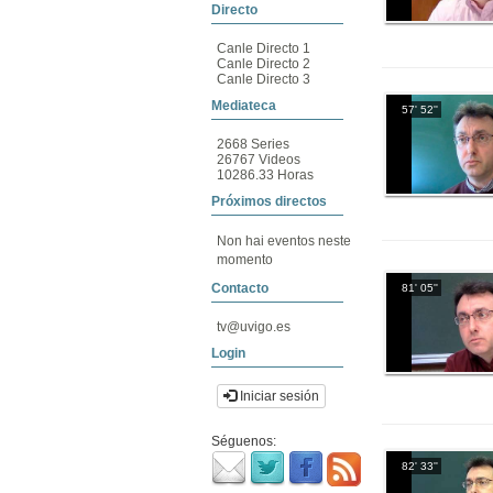
Directo
Canle Directo 1
Canle Directo 2
Canle Directo 3
Mediateca
57' 52''
2668 Series
26767 Videos
10286.33 Horas
Próximos directos
Non hai eventos neste
momento
Contacto
81' 05''
tv@uvigo.es
Login
Iniciar sesión
Séguenos:
82' 33''