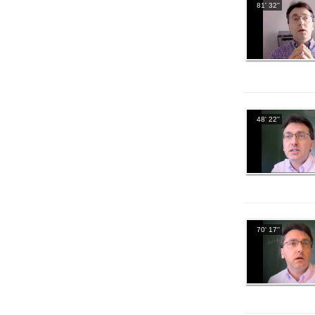
81' 32''
48' 22''
70' 17''