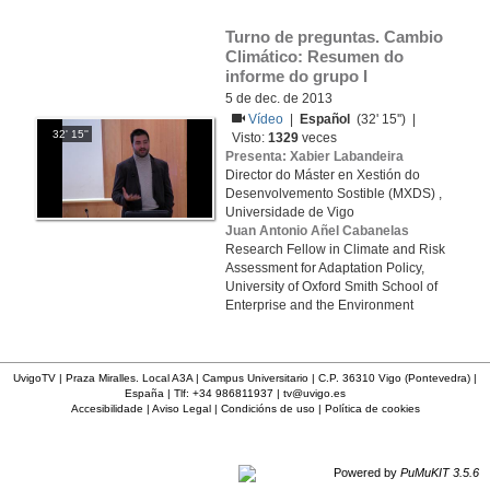
Turno de preguntas. Cambio 
Climático: Resumen do 
informe do grupo I
5 de dec. de 2013
Vídeo
|
Español
(32' 15'') |
32' 15''
Visto:
1329
veces
Presenta: Xabier Labandeira
Director do Máster en Xestión do
Desenvolvemento Sostible (MXDS) ,
Universidade de Vigo
Juan Antonio Añel Cabanelas
Research Fellow in Climate and Risk
Assessment for Adaptation Policy,
University of Oxford Smith School of
Enterprise and the Environment
UvigoTV | Praza Miralles. Local A3A | Campus Universitario | C.P. 36310 Vigo (Pontevedra) |
España | Tlf: +34 986811937 |
tv@uvigo.es
Accesibilidade
|
Aviso Legal
|
Condicións de uso
|
Política de cookies
Powered by
PuMuKIT 3.5.6