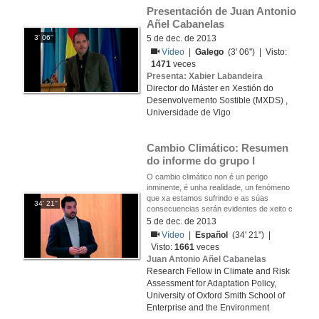
Presentación de Juan Antonio 
Añel Cabanelas
3' 06''
5 de dec. de 2013
Vídeo
|
Galego
(3' 06'') | Visto:
1471
veces
Presenta: Xabier Labandeira
Director do Máster en Xestión do
Desenvolvemento Sostible (MXDS) ,
Universidade de Vigo
Cambio Climático: Resumen 
do informe do grupo I
O cambio climático non é un perigo
inminente, é unha realidade, un fenómeno
que xa estamos sufrindo e as súas
34' 21''
consecuencias serán evidentes de xeito c
5 de dec. de 2013
Vídeo
|
Español
(34' 21'') |
Visto:
1661
veces
Juan Antonio Añel Cabanelas
Research Fellow in Climate and Risk
Assessment for Adaptation Policy,
University of Oxford Smith School of
Enterprise and the Environment