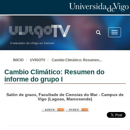
TOGGLE
Toggle
SEARCH
navigatio
A televisión da UVigo en Internet
INICIO
UVIGOTV
Cambio Climático: Resumen
...
Cambio Climático: Resumen do
informe do grupo I
Salón de graos, Facultade de Ciencias do Mar - Campus de
Vigo (Lagoas, Marcosende)