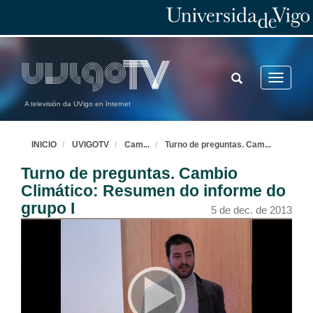
TOGGLE
Toggle
SEARCH
navigatio
A televisión da UVigo en Internet
INICIO
UVIGOTV
Cam
...
Turno de preguntas. Cam
...
Turno de preguntas. Cambio
Climático: Resumen do informe do
grupo I
5 de dec. de 2013