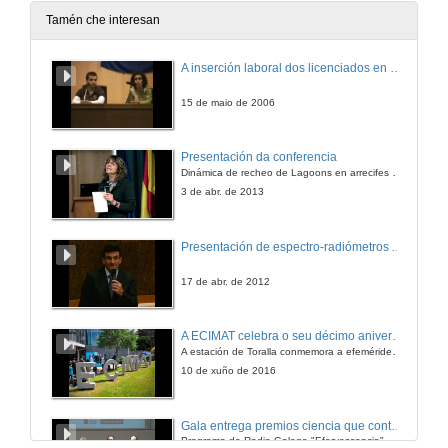
Tamén che interesan
A inserción laboral dos licenciados en Ciencias do Mar: a carreira investigadora
15 de maio de 2006
Presentación da conferencia
Dinámica de recheo de Lagoons en arrecifes de coral
3 de abr. de 2013
Presentación de espectro-radiómetros ASD
17 de abr. de 2012
A ECIMAT celebra o seu décimo aniversario
A estación de Toralla conmemora a efeméride asinando un convenio coa Universidad del País Vasco
10 de xuño de 2016
Gala entrega premios ciencia que conta 2014. Fundación Barrié
Programa de Radio Galega "Efervescencia"