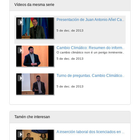
Vídeos da mesma serie
Presentación de Juan Antonio Añel Cabanelas
5 de dec. de 2013
Cambio Climático: Resumen do informe do grupo I
O cambio climático non é un perigo inminente, é unha realidade, un fenómeno que xa estamos sufrindo e as súas consecuencias serán evidentes de xeito c
5 de dec. de 2013
Turno de preguntas. Cambio Climático: Resumen do informe do grupo I
5 de dec. de 2013
Tamén che interesan
A inserción laboral dos licenciados en Ciencias do Mar: a carreira investigadora