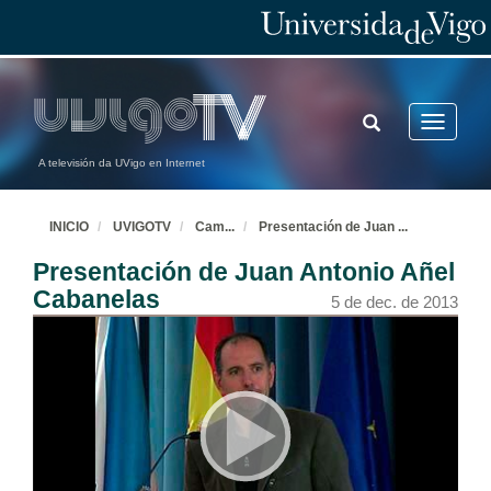
TOGGLE
Toggle
SEARCH
navigatio
A televisión da UVigo en Internet
INICIO
UVIGOTV
Cam
...
Presentación de Juan
...
Presentación de Juan Antonio Añel
Cabanelas
5 de dec. de 2013