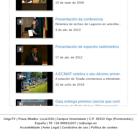
15 de maio de 2006
Presentación da conferencia
Dinámica de recheo de Lagoons en arrecifes de coral
3 de abr. de 2013
Presentación de espectro-radiómetros ASD
17 de abr. de 2012
A ECIMAT celebra o seu décimo aniversario
A estación de Toralla conmemora a efeméride asinando un convenio coa Universidad del País Vasco
10 de xuño de 2016
Gala entrega premios ciencia que conta 2014. Fundación Barrié
Programa de Radio Galega "Efervescencia"
13 de dec. de 2014
UvigoTV | Praza Miralles. Local A3A | Campus Universitario | C.P. 36310 Vigo (Pontevedra) |
España | Tlf: +34 986811937 |
tv@uvigo.es
Accesibilidade
|
Aviso Legal
|
Condicións de uso
|
Política de cookies
Variabilidade de curta escala das condicións hidrográficas e dinámicas na plataforma continental galega