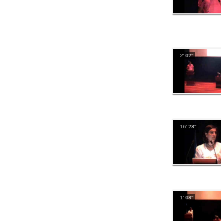
2' 02''
16' 28''
1' 08''