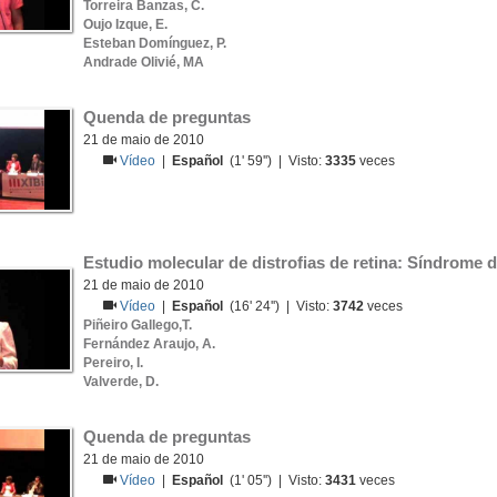
Torreira Banzas, C.
Oujo Izque, E.
Esteban Domínguez, P.
Andrade Olivié, MA
Quenda de preguntas
21 de maio de 2010
Vídeo
|
Español
(1' 59'') | Visto:
3335
veces
Estudio molecular de distrofias de retina: Síndrome 
21 de maio de 2010
Vídeo
|
Español
(16' 24'') | Visto:
3742
veces
Piñeiro Gallego,T.
Fernández Araujo, A.
Pereiro, I.
Valverde, D.
Quenda de preguntas
21 de maio de 2010
Vídeo
|
Español
(1' 05'') | Visto:
3431
veces