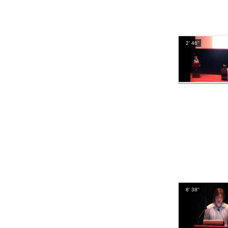
2' 46''
8' 38''