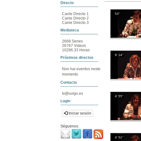
Directo
Canle Directo 1
53''
Canle Directo 2
Canle Directo 3
Mediateca
2668 Series
26767 Videos
10286.33 Horas
8' 14''
Próximos directos
Non hai eventos neste
momento
Contacto
tv@uvigo.es
4' 55''
Login
Iniciar sesión
Séguenos:
4' 51''