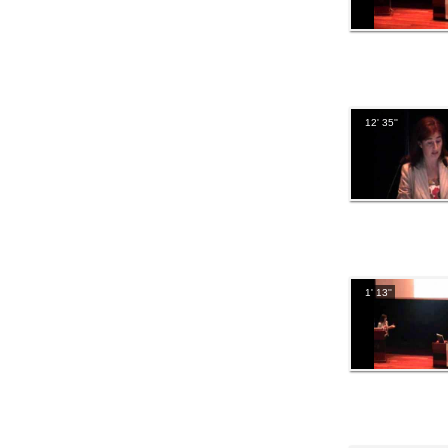
12' 35''
1' 13''