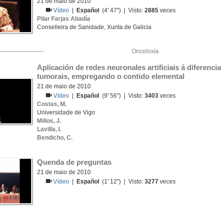
21 de maio de 2010
Vídeo
|
Español
(4' 47'') | Visto:
2885
veces
Pilar Farjas Abadía
Conselleira de Sanidade, Xunta de Galicia
Oncoloxía
Aplicación de redes neuronales artificiais á diferenci
tumorais, empregando o contido elemental
21 de maio de 2010
Vídeo
|
Español
(9' 56'') | Visto:
3403
veces
Costas, M.
Universidade de Vigo
Millos, J.
Lavilla, I.
Bendicho, C.
Quenda de preguntas
21 de maio de 2010
Vídeo
|
Español
(1' 12'') | Visto:
3277
veces