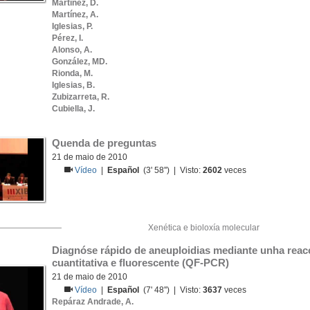
Martínez, D.
Martínez, A.
Iglesias, P.
Pérez, I.
Alonso, A.
González, MD.
Rionda, M.
Iglesias, B.
Zubizarreta, R.
Cubiella, J.
Quenda de preguntas
21 de maio de 2010
Vídeo
|
Español
(3' 58'') | Visto:
2602
veces
Xenética e bioloxía molecular
Diagnóse rápido de aneuploidias mediante unha reacc
cuantitativa e fluorescente (QF-PCR)
21 de maio de 2010
Vídeo
|
Español
(7' 48'') | Visto:
3637
veces
Repáraz Andrade, A.