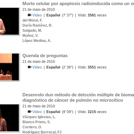
Morte celular por apoptosis radioinducida como un s
21 de maio de 2010
Vídeo
|
Español
(7' 37'') | Visto:
3581
veces
del Moral, F.
Darío Ramírez, R.
Salgado, M.
Muñoz, V.
López Medina, A.
Quenda de preguntas
21 de maio de 2010
Vídeo
|
Español
(2' 36'') | Visto:
3551
veces
Desenrolo dun método de detcción múltiple de biomar
diagnóstico de cáncer de pulmón no microcítico
21 de maio de 2010
Vídeo
|
Español
(9' 09'') | Visto:
3215
veces
Vázquez Iglesias, L.
Blanco Prieto, S.
Cordero, O.
Rodríguez Berrocal, FJ