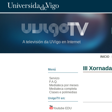
A televisión da UVigo en Internet
INICIO
III Xornad
Menú
Servizo
F.A.Q.
Mediateca por meses
Mediateca completa
Clases e polimedias
UvigoTV en:
Youtube EDU