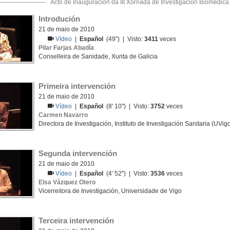
Acto de Inauguración da III Xornada de Investigación Biomédica
Introdución
21 de maio de 2010
Vídeo
|
Español
(49'') | Visto:
3411
veces
Pilar Farjas Abadía
Conselleira de Sanidade, Xunta de Galicia
Primeira intervención
21 de maio de 2010
Vídeo
|
Español
(8' 10'') | Visto:
3752
veces
Carmen Navarro
Directora de Investigación, Instituto de Investigación Sanitaria (UV
Segunda intervención
21 de maio de 2010
Vídeo
|
Español
(4' 52'') | Visto:
3536
veces
Elsa Vázquez Otero
Vicerreitora de Investigación, Universidade de Vigo
Terceira intervención