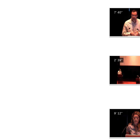
7' 40''
2' 39''
9' 12''