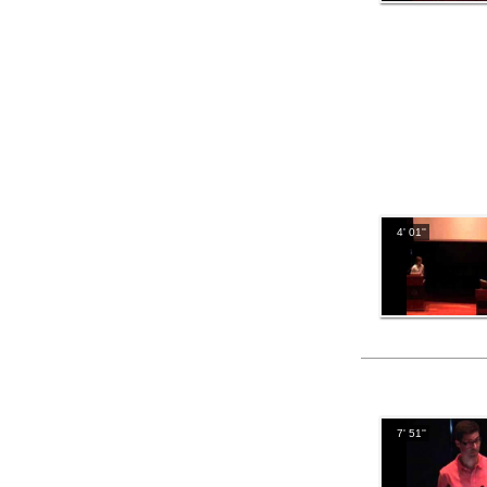
4' 01''
7' 51''