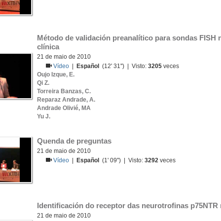
Método de validación preanalítico para sondas FISH n
clínica
21 de maio de 2010
Vídeo
|
Español
(12' 31'') | Visto:
3205
veces
Oujo Izque, E.
Qi Z.
Torreira Banzas, C.
Reparaz Andrade, A.
Andrade Olivié, MA
Yu J.
Quenda de preguntas
21 de maio de 2010
Vídeo
|
Español
(1' 09'') | Visto:
3292
veces
Identificación do receptor das neurotrofinas p75NTR
21 de maio de 2010