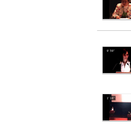
9' 59''
1' 16''