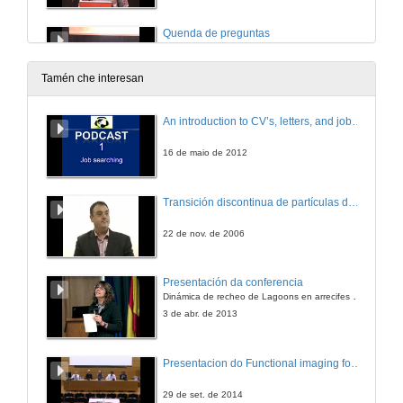
Quenda de preguntas
21 de maio de 2010
Tamén che interesan
Prevalencia de osteoporosis en pacientes infectados polo virus de inmunodeficiencia humana
An introduction to CV’s, letters, and job searching
21 de maio de 2010
16 de maio de 2012
Quenda de preguntas
Transición discontinua de partículas de microgel termosensible
21 de maio de 2010
22 de nov. de 2006
Aportacións da Microcalorimetría á identificación de Enterobacterias
Presentación da conferencia
Dinámica de recheo de Lagoons en arrecifes de coral
21 de maio de 2010
3 de abr. de 2013
Quenda de preguntas
Presentacion do Functional imaging for improving Adaptive Radiotherapy Workshop
21 de maio de 2010
29 de set. de 2014