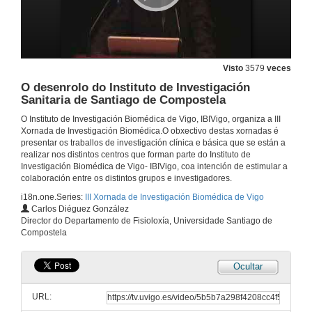
Enfermedades cardiovasculares por aterotrombose en España: tendencias porcentuales seculares nas suas defuncións e costes asociados ós hospitalizados
21 de maio de 2010
Visto
3579
veces
O desenrolo do Instituto de Investigación
Quenda de preguntas
Sanitaria de Santiago de Compostela
21 de maio de 2010
O Instituto de Investigación Biomédica de Vigo, IBIVigo, organiza a III
Xornada de Investigación Biomédica.O obxectivo destas xornadas é
presentar os traballos de investigación clínica e básica que se están a
Influencia da monitorización ambulatoria da presión arterial na toma de decisións terapéuticas: Proxecto Hygia.
realizar nos distintos centros que forman parte do Instituto de
Investigación Biomédica de Vigo- IBIVigo, coa intención de estimular a
21 de maio de 2010
colaboración entre os distintos grupos e investigadores.
i18n.one.Series:
III Xornada de Investigación Biomédica de Vigo
Carlos Diéguez González
Quenda de preguntas
Director do Departamento de Fisioloxía, Universidade Santiago de
Compostela
21 de maio de 2010
Ocultar
Prevalencia de EPOC na área sur de Galicia
URL:
21 de maio de 2010