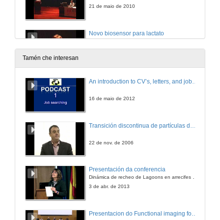
21 de maio de 2010
Novo biosensor para lactato
21 de maio de 2010
Tamén che interesan
Quenda de preguntas
An introduction to CV’s, letters, and job searching
21 de maio de 2010
16 de maio de 2012
Dispositivos cerámicos bio-inspirados para aplicaciones biomédicas
Transición discontinua de partículas de microgel termosensible
21 de maio de 2010
22 de nov. de 2006
Quenda de preguntas
Presentación da conferencia
Dinámica de recheo de Lagoons en arrecifes de coral
21 de maio de 2010
3 de abr. de 2013
Genotoxicidade inducida por endosulfán a nivel hipofisario. Posible implicación do óxido nítrico e do estrés oxidativo.
Presentacion do Functional imaging for improving Adaptive Radiotherapy Workshop