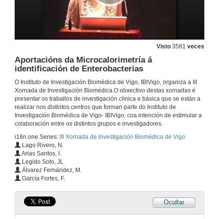
21 de maio de 2010
Quenda de preguntas
Visto
3581
veces
21 de maio de 2010
Aportacións da Microcalorimetría á
identificación de Enterobacterias
Introduccion
O Instituto de Investigación Biomédica de Vigo, IBIVigo, organiza a III
Xornada de Investigación Biomédica.O obxectivo destas xornadas é
21 de maio de 2010
presentar os traballos de investigación clínica e básica que se están a
realizar nos distintos centros que forman parte do Instituto de
Investigación Biomédica de Vigo- IBIVigo, coa intención de estimular a
Infección invasiva por Streptococcus pneumoniae: evolución de cmi a levofloxacino entre 1992-2008 e estudio de mutación en par.
colaboración entre os distintos grupos e investigadores.
i18n.one.Series:
III Xornada de Investigación Biomédica de Vigo
21 de maio de 2010
Lago Rivero, N.
Arias Santos, I.
Legido Soto, JL
Quenda de preguntas
Álvarez Fernández, M.
García Fortes, F.
21 de maio de 2010
Ocultar
Prevalencia de osteoporosis en pacientes infectados polo virus de inmunodeficiencia humana