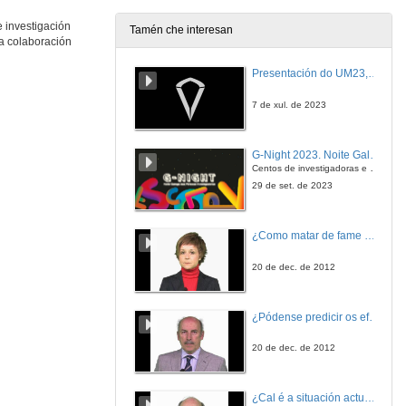
e investigación
Tamén che interesan
 a colaboración
Presentación do UM23, o novo monopraza de UVigo Motorsport
7 de xul. de 2023
G-Night 2023. Noite Galega das Persoas Investigadoras. Conciencias creativas
Centos de investigadoras e investigadores, decenas de actividades e sete cidades
29 de set. de 2023
¿Como matar de fame as bacterias?
20 de dec. de 2012
¿Pódense predicir os efectos polo achegamento á Terra dos asteroides?
20 de dec. de 2012
¿Cal é a situación actual do consumo cinematográfico?