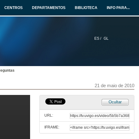
CENTROS
DEPARTAMENTOS
BIBLIOTECA
INFO PARA...
21 de maio de 2010
Dispositivos cerámicos bio-inspirados para aplicaciones biomédicas
21 de maio de 2010
ES /
GL
Quenda de preguntas
21 de maio de 2010
reguntas
Genotoxicidade inducida por endosulfán a nivel hipofisario. Posible implicación do óxido nítrico e do estrés oxidativo.
21 de maio de 2010
21 de maio de 2010
Ocultar
Quenda de preguntas
URL:
21 de maio de 2010
IFRAME:
Rabdomiliosis como manifestación de enfermedades neuromusculares