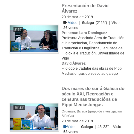
Presentación de David 
Álvarez
20 de mar. de 2019
Vídeo
|
Galego
(2' 25'') | Visto:
26
veces
2' 25''
Presenta: Lara Domínguez
Profesora Asociada Área de Tradución
e Interpretación, Departamento de
Tradución e Lingüística, Facultade de
Filoloxía e Tradución. Universidade de
Vigo
David Álvarez
Filólogo e tradutor das obras de Pippi
Mediaslongas do sueco ao galego
Dos mares do sur á Galicia do 
século XXI, Recreación e 
censura nas traducións de 
Pippi Mediaslongas
48' 23''
Organiza: Bitraga (grupo de investigación
BiFeGa)
20 de mar. de 2019
Vídeo
|
Galego
| 48' 23'' | Visto:
53
veces