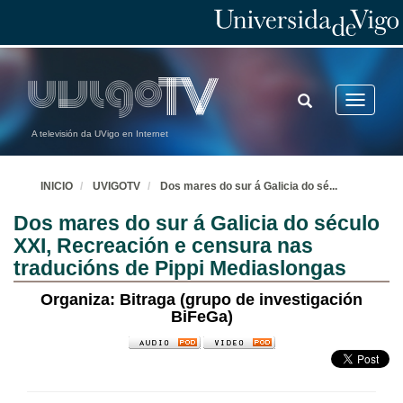
TOGGLE
Toggle
SEARCH
navigatio
A televisión da UVigo en Internet
INICIO
UVIGOTV
Dos mares do sur á Galicia do sé
...
Dos mares do sur á Galicia do século
XXI, Recreación e censura nas
traducións de Pippi Mediaslongas
Organiza: Bitraga (grupo de investigación
BiFeGa)