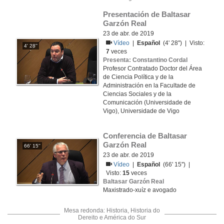
Presentación de Baltasar 
Garzón Real
23 de abr. de 2019
Vídeo
|
Español
(4' 28'') | Visto:
4' 28''
7
veces
Presenta: Constantino Cordal
Profesor Contratado Doctor del Área
de Ciencia Política y de la
Administración en la Facultade de
Ciencias Sociales y de la
Comunicación (Universidade de
Vigo), Universidade de Vigo
Conferencia de Baltasar 
Garzón Real
66' 15''
23 de abr. de 2019
Vídeo
|
Español
(66' 15'') |
Visto:
15
veces
Baltasar Garzón Real
Maxistrado-xuíz e avogado
Mesa redonda: Historia, Historia do
Dereito e América do Sur