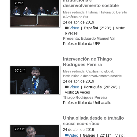
2' 28''
desenvolvemento sostible
Mesa redonda: Historia, Historia do Dereito
e América do Sur
24 de abr. de 2019
Vídeo
|
Español
(2' 28'') | Visto:
6
veces
Presenta: Eduardo Manuel Val
Profesor titular da UFF
Intervención de Thiago 
Rodrigues Pereira
20' 24''
Mesa redonda: Capitalismo global,
institucións e desenvolvemento sostible
24 de abr. de 2019
Vídeo
|
Portugués
(20' 24'') |
Visto:
16
veces
Thiago Rodrigues Pereira
Profesor titular da UniLasalle
Unha ollada desde o traballo 
social eco-crítico
22' 11''
24 de abr. de 2019
Vídeo
|
Galego
| 22' 11'' | Visto: