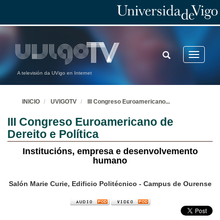
TOGGLE
Toggle
SEARCH
navigatio
A televisión da UVigo en Internet
INICIO
UVIGOTV
III Congreso Euroamericano
...
III Congreso Euroamericano de
Dereito e Política
Institucións, empresa e desenvolvemento
humano
Salón Marie Curie, Edificio Politécnico - Campus de Ourense