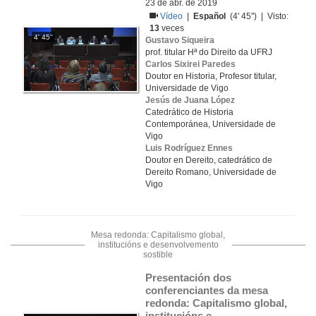
23 de abr. de 2019
Vídeo
|
Español
(4' 45'') | Visto:
13
veces
4' 45''
Gustavo Siqueira
prof. titular Hª do Direito da UFRJ
Carlos Sixirei Paredes
Doutor en Historia, Profesor titular,
Universidade de Vigo
Jesús de Juana López
Catedrático de Historia
Contemporánea, Universidade de
Vigo
Luis Rodríguez Ennes
Doutor en Dereito, catedrático de
Dereito Romano, Universidade de
Vigo
Mesa redonda: Capitalismo global,
institucións e desenvolvemento
sostible
Presentación dos 
conferenciantes da mesa 
redonda: Capitalismo global, 
institucións e 