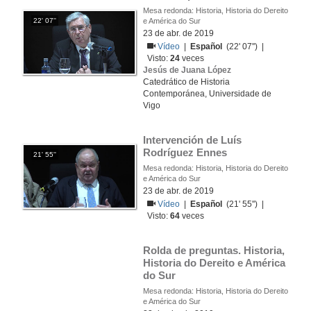
Mesa redonda: Historia, Historia do Dereito
22' 07''
e América do Sur
23 de abr. de 2019
Vídeo
|
Español
(22' 07'') |
Visto:
24
veces
Jesús de Juana López
Catedrático de Historia
Contemporánea, Universidade de
Vigo
Intervención de Luís 
Rodríguez Ennes
21' 55''
Mesa redonda: Historia, Historia do Dereito
e América do Sur
23 de abr. de 2019
Vídeo
|
Español
(21' 55'') |
Visto:
64
veces
Rolda de preguntas. Historia, 
Historia do Dereito e América 
do Sur
Mesa redonda: Historia, Historia do Dereito
e América do Sur