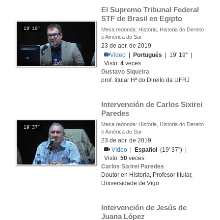
El Supremo Tribunal Federal 
STF de Brasil en Egipto
19' 19''
Mesa redonda: Historia, Historia do Dereito
e América do Sur
23 de abr. de 2019
Vídeo
|
Portugués
| 19' 19'' |
Visto:
4
veces
Gustavo Siqueira
prof. titular Hª do Direito da UFRJ
Intervención de Carlos Sixirei 
Paredes
Mesa redonda: Historia, Historia do Dereito
19' 37''
e América do Sur
23 de abr. de 2019
Vídeo
|
Español
(19' 37'') |
Visto:
50
veces
Carlos Sixirei Paredes
Doutor en Historia, Profesor titular,
Universidade de Vigo
Intervención de Jesús de 
Juana López