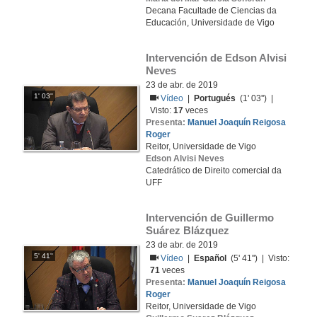
Decana Facultade de Ciencias da
Educación, Universidade de Vigo
Intervención de Edson Alvisi 
Neves
23 de abr. de 2019
1' 03''
Vídeo
|
Portugués
(1' 03'') |
Visto:
17
veces
Presenta:
Manuel Joaquín Reigosa
Roger
Reitor, Universidade de Vigo
Edson Alvisi Neves
Catedrático de Direito comercial da
UFF
Intervención de Guillermo 
Suárez Blázquez
23 de abr. de 2019
5' 41''
Vídeo
|
Español
(5' 41'') | Visto:
71
veces
Presenta:
Manuel Joaquín Reigosa
Roger
Reitor, Universidade de Vigo