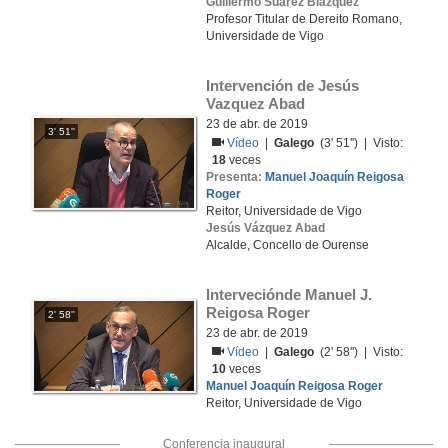
Guillermo Suarez Blázquez
Profesor Titular de Dereito Romano,
Universidade de Vigo
Intervención de Jesús 
Vazquez Abad
23 de abr. de 2019
3' 51''
Vídeo
|
Galego
(3' 51'') | Visto:
18
veces
Presenta:
Manuel Joaquín Reigosa
Roger
Reitor, Universidade de Vigo
Jesús Vázquez Abad
Alcalde, Concello de Ourense
Interveciónde Manuel J. 
Reigosa Roger
2' 58''
23 de abr. de 2019
Vídeo
|
Galego
(2' 58'') | Visto:
10
veces
Manuel Joaquín Reigosa Roger
Reitor, Universidade de Vigo
Conferencia inaugural