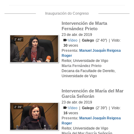
Inauguración do Congreso
Intervención de Marta 
Fernández Prieto
23 de abr. de 2019
2' 40''
Vídeo
|
Galego
(2' 40'') | Visto:
30
veces
Presenta:
Manuel Joaquín Reigosa
Roger
Reitor, Universidade de Vigo
Marta Fernández Prieto
Decana da Facultade de Dereito,
Universidade de Vigo
Intervención de María del Mar 
García Señorán
23 de abr. de 2019
2' 39''
Vídeo
|
Galego
(2' 39'') | Visto:
16
veces
Presenta:
Manuel Joaquín Reigosa
Roger
Reitor, Universidade de Vigo
María del Mar García Señorán