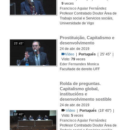
9
veces
Francisco Aguiar Fernández
Profesor Contratado Doutor Área de
Trabajo social e Servicios sociáis,
Universidade de Vigo
Prostituição, Capitalismo e 
desenvolvimento
25' 45''
24 de abr. de 2019
Vídeo
|
Portugués
| 25' 45'' |
Visto:
79
veces
Eder Fernandes Monica
Facultade de dereito UFF
Rolda de preguntas. 
Capitalismo global, 
institucións e 
desenvolvimento sostible
24 de abr. de 2019
Vídeo
|
Portugués
(18' 40'') |
18' 40''
Visto:
5
veces
Francisco Aguiar Fernández
Profesor Contratado Doutor Área de