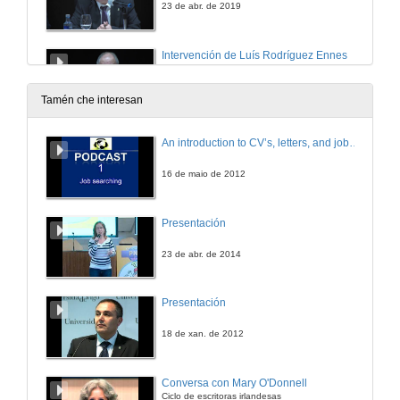
23 de abr. de 2019
Intervención de Luís Rodríguez Ennes
Mesa redonda: Historia, Historia do Dereito e América do Sur
23 de abr. de 2019
Tamén che interesan
Rolda de preguntas. Historia, Historia do Dereito e América do Sur
An introduction to CV’s, letters, and job searching
Mesa redonda: Historia, Historia do Dereito e América do Sur
23 de abr. de 2019
16 de maio de 2012
Presentación dos conferenciantes da mesa redonda: Capitalismo global, institucións e desenvolvemento sostible
Presentación
Mesa redonda: Historia, Historia do Dereito e América do Sur
24 de abr. de 2019
23 de abr. de 2014
Intervención de Thiago Rodrigues Pereira
Presentación
Mesa redonda: Capitalismo global, institucións e desenvolvemento sostible
24 de abr. de 2019
18 de xan. de 2012
Unha ollada desde o traballo social eco-crítico
Conversa con Mary O'Donnell
Ciclo de escritoras irlandesas