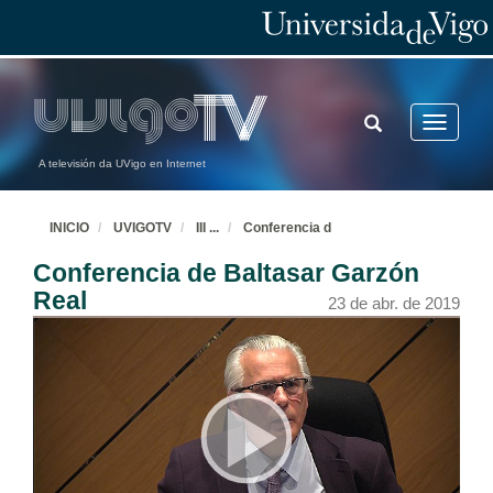
TOGGLE
Toggle
SEARCH
navigatio
A televisión da UVigo en Internet
INICIO
UVIGOTV
III
...
Conferencia d
Conferencia de Baltasar Garzón
Real
23 de abr. de 2019
Intervención de Marta Fernández Prieto