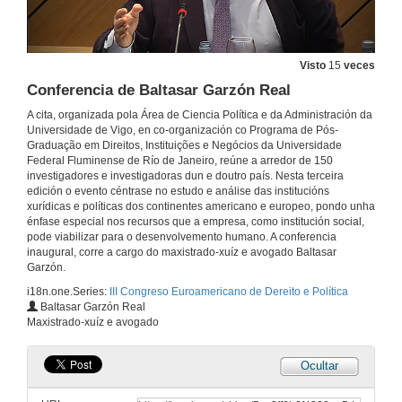
23 de abr. de 2019
Intervención de María del Mar García Señorán
Visto
15
veces
Conferencia de Baltasar Garzón Real
23 de abr. de 2019
A cita, organizada pola Área de Ciencia Política e da Administración da
Universidade de Vigo, en co-organización co Programa de Pós-
Intervención de Edson Alvisi Neves
Graduação em Direitos, Instituições e Negócios da Universidade
Federal Fluminense de Río de Janeiro, reúne a arredor de 150
23 de abr. de 2019
investigadores e investigadoras dun e doutro país. Nesta terceira
edición o evento céntrase no estudo e análise das institucións
xurídicas e políticas dos continentes americano e europeo, pondo unha
Intervención de Guillermo Suárez Blázquez
énfase especial nos recursos que a empresa, como institución social,
pode viabilizar para o desenvolvemento humano. A conferencia
23 de abr. de 2019
inaugural, corre a cargo do maxistrado-xuíz e avogado Baltasar
Garzón.
i18n.one.Series:
III Congreso Euroamericano de Dereito e Política
Intervención de Jesús Vazquez Abad
Baltasar Garzón Real
Maxistrado-xuíz e avogado
23 de abr. de 2019
Ocultar
Interveciónde Manuel J. Reigosa Roger