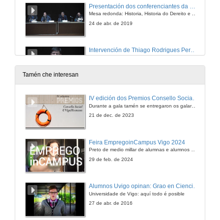
Presentación dos conferenciantes da mesa redonda: Capitalismo global, institucións e desenvolvemento sostible
Mesa redonda: Historia, Historia do Dereito e América do Sur
24 de abr. de 2019
Intervención de Thiago Rodrigues Pereira
Mesa redonda: Capitalismo global, institucións e desenvolvemento sostible
24 de abr. de 2019
Tamén che interesan
Unha ollada desde o traballo social eco-crítico
IV edición dos Premios Consello Social UVigo Humana
Durante a gala tamén se entregaron os galardóns aos mellores TFG e TFM en materia de Axenda 2030
24 de abr. de 2019
21 de dec. de 2023
Prostituição, Capitalismo e desenvolvimento
Feira EmpregoinCampus Vigo 2024
Preto de medio millar de alumnas e alumnos buscan coñecer máis de preto as oportunidades que lles achegan as arredor de medio cento de empresas que participan na edición viguesa da feira. Xunto coa visita aos stands, durante a feria desenvólvense varias actividades complementarias, como obradoiros, conversas, mesas redondas ou o pasaporte de empregabilidade, un espazo no que poderán recibir asesoramento sobre o seu CV.
24 de abr. de 2019
29 de feb. de 2024
Rolda de preguntas. Capitalismo global, institucións e desenvolvimento sostible
Alumnos Uvigo opinan: Grao en Ciencias da Linguaxe e Estudos Literarios
Universidade de Vigo: aquí todo é posible
24 de abr. de 2019
27 de abr. de 2016