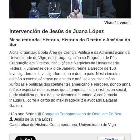
Intervención de Guillermo Suárez Blázquez
23 de abr. de 2019
Visto
24
veces
Intervención de Jesús de Juana López
Intervención de Jesús Vazquez Abad
Mesa redonda: Historia, Historia do Dereito e América do
23 de abr. de 2019
Sur
A cita, organizada pola Área de Ciencia Política e da Administración da
Universidade de Vigo, en co-organización co Programa de Pós-
Interveciónde Manuel J. Reigosa Roger
Graduação em Direitos, Instituições e Negócios da Universidade
Federal Fluminense de Río de Janeiro, reúne a arredor de 150
23 de abr. de 2019
investigadores e investigadoras dun e doutro país. Nesta terceira
edición o evento céntrase no estudo e análise das institucións
xurídicas e políticas dos continentes americano e europeo, pondo unha
Presentación de Baltasar Garzón Real
énfase especial nos recursos que a empresa, como institución social,
pode viabilizar para o desenvolvemento humano. A conferencia
23 de abr. de 2019
inaugural, corre a cargo do maxistrado-xuíz e avogado Baltasar
Garzón.
i18n.one.Series:
III Congreso Euroamericano de Dereito e Política
Conferencia de Baltasar Garzón Real
Jesús de Juana López
Catedrático de Historia Contemporánea, Universidade de Vigo
23 de abr. de 2019
Ocultar