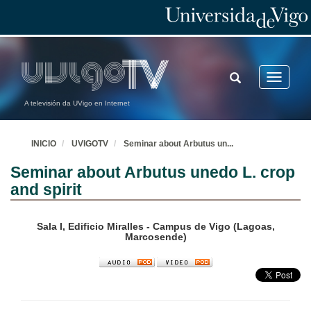
TOGGLE
Toggle
SEARCH
navigatio
A televisión da UVigo en Internet
INICIO
UVIGOTV
Seminar about Arbutus un
...
Seminar about Arbutus unedo L. crop
and spirit
Sala I, Edificio Miralles - Campus de Vigo (Lagoas,
Marcosende)