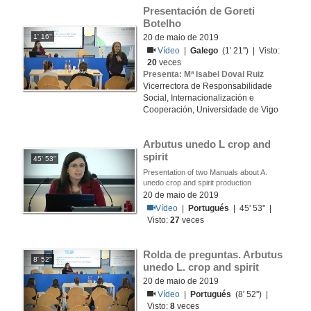
Presentación de Goreti 
Botelho
1' 16''
20 de maio de 2019
Vídeo
|
Galego
(1' 21'') | Visto:
20
veces
Presenta: Mª Isabel Doval Ruiz
Vicerrectora de Responsabilidade
Social, Internacionalización e
Cooperación, Universidade de Vigo
Arbutus unedo L crop and 
spirit
45' 53''
Presentation of two Manuals about A.
unedo crop and spirit production
20 de maio de 2019
Vídeo
|
Portugués
| 45' 53'' |
Visto:
27
veces
Rolda de preguntas. Arbutus 
8' 52''
unedo L. crop and spirit
20 de maio de 2019
Vídeo
|
Portugués
(8' 52'') |
Visto:
8
veces