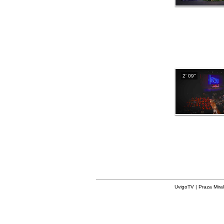
2' 09''
UvigoTV | Praza Miral