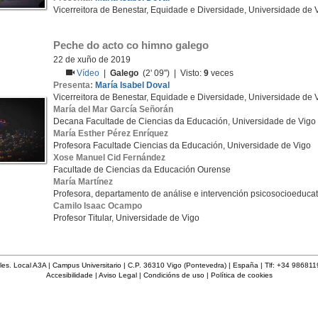
Vicerreitora de Benestar, Equidade e Diversidade, Universidade de 
Peche do acto co himno galego
22 de xuño de 2019
Vídeo
|
Galego
(2' 09'') | Visto:
9
veces
Presenta:
María Isabel Doval
Vicerreitora de Benestar, Equidade e Diversidade, Universidade de 
María del Mar García Señorán
Decana Facultade de Ciencias da Educación, Universidade de Vigo
María Esther Pérez Enríquez
Profesora Facultade Ciencias da Educación, Universidade de Vigo
Xose Manuel Cid Fernández
Facultade de Ciencias da Educación Ourense
María Martínez
Profesora, departamento de análise e intervención psicosocioeducat
Camilo Isaac Ocampo
Profesor Titular, Universidade de Vigo
les. Local A3A | Campus Universitario | C.P. 36310 Vigo (Pontevedra) | España | Tlf: +34 98681
Accesibilidade
|
Aviso Legal
|
Condicións de uso
|
Política de cookies