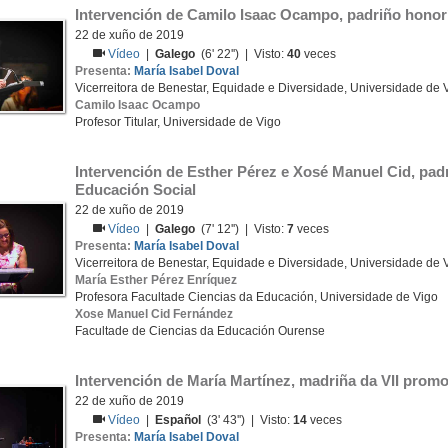
Intervención de Camilo Isaac Ocampo, padriño honor
22 de xuño de 2019
Vídeo
|
Galego
(6' 22'') | Visto:
40
veces
Presenta:
María Isabel Doval
Vicerreitora de Benestar, Equidade e Diversidade, Universidade de 
Camilo Isaac Ocampo
Profesor Titular, Universidade de Vigo
Intervención de Esther Pérez e Xosé Manuel Cid, padr
Educación Social
22 de xuño de 2019
Vídeo
|
Galego
(7' 12'') | Visto:
7
veces
Presenta:
María Isabel Doval
Vicerreitora de Benestar, Equidade e Diversidade, Universidade de 
María Esther Pérez Enríquez
Profesora Facultade Ciencias da Educación, Universidade de Vigo
Xose Manuel Cid Fernández
Facultade de Ciencias da Educación Ourense
Intervención de María Martínez, madriña da VII promo
22 de xuño de 2019
Vídeo
|
Español
(3' 43'') | Visto:
14
veces
Presenta:
María Isabel Doval