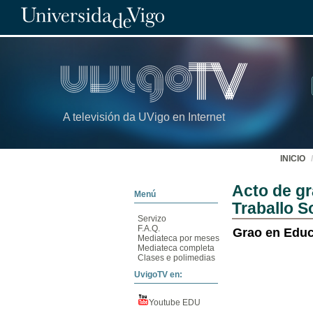
A televisión da UVigo en Internet
INICIO
Acto de gr
Menú
Traballo S
Servizo
F.A.Q.
Grao en Educ
Mediateca por meses
Mediateca completa
Clases e polimedias
UvigoTV en:
Youtube EDU