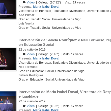
Vídeo
|
Galego
(10' 32'') | Visto:
17
veces
Presenta:
María Isabel Doval
Vicerreitora de Benestar, Equidade e Diversidade, Universidade de 
Ana Pumar
Grao en Traballo Social, Universidade de Vigo
Luis Vuelta
Grao en Traballo Social, Universidade de Vigo
Intervención de Sabela Rodríguez e Neli Formoso, re
en Educación Social
22 de xuño de 2019
Vídeo
|
Galego
(9' 46'') | Visto:
17
veces
Presenta:
María Isabel Doval
Vicerreitora de Benestar, Equidade e Diversidade, Universidade de 
Neli Formoso
Grao en Educación Social, Universidade de Vigo
Sabela Rodríguez
Grao en Educación Social, Universidade de Vigo
Intervención de María Isabel Doval, Virreitora de Res
e Igualdade
22 de xuño de 2019
Vídeo
|
Galego
(4' 05'') | Visto:
17
veces
Presenta:
María Isabel Doval