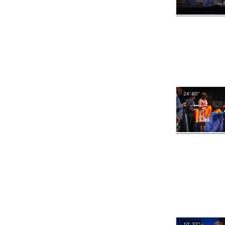
24' 00''
10' 32''