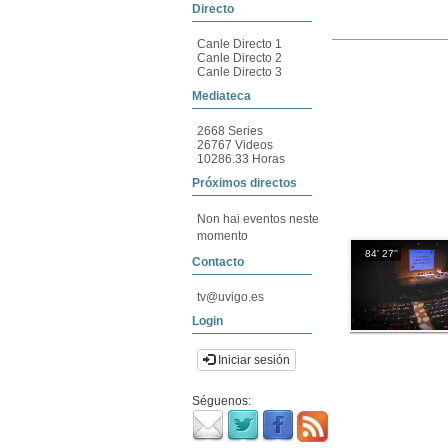
Directo
Canle Directo 1
Canle Directo 2
Canle Directo 3
Mediateca
2668 Series
26767 Videos
10286.33 Horas
Próximos directos
Non hai eventos neste
momento
84' 27''
Contacto
tv@uvigo.es
Login
Iniciar sesión
Séguenos: