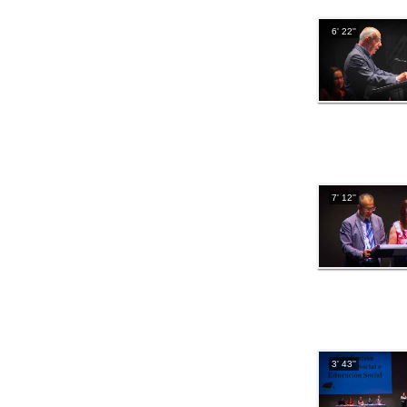
6' 22''
7' 12''
3' 43''