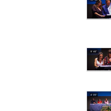
9' 46''
4' 05''