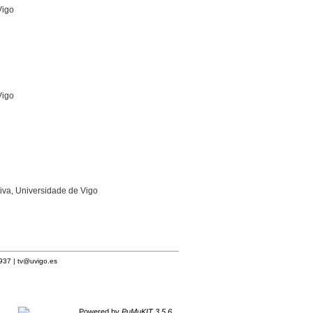
Vigo
Vigo
iva, Universidade de Vigo
1937 |
tv@uvigo.es
Powered by
PuMuKIT 3.5.6