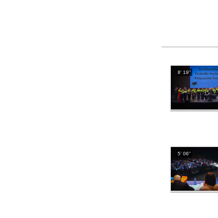
8' 19''
5' 06''