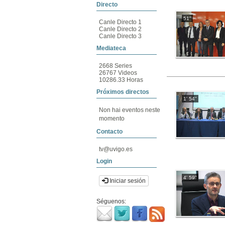
Directo
51''
Canle Directo 1
Canle Directo 2
Canle Directo 3
Mediateca
2668 Series
26767 Videos
10286.33 Horas
Próximos directos
1' 54''
Non hai eventos neste
momento
Contacto
tv@uvigo.es
Login
4' 59''
Iniciar sesión
Séguenos: