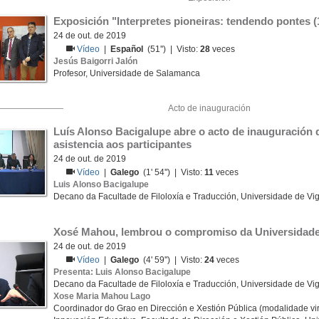
Exposición "Interpretes pioneiras: tendendo pontes (
24 de out. de 2019
Vídeo
|
Español
(51'') | Visto:
28
veces
Jesús Baigorri Jalón
Profesor, Universidade de Salamanca
Acto de inauguración
Luís Alonso Bacigalupe abre o acto de inauguración 
asistencia aos participantes
24 de out. de 2019
Vídeo
|
Galego
(1' 54'') | Visto:
11
veces
Luis Alonso Bacigalupe
Decano da Facultade de Filoloxía e Traducción, Universidade de Vi
Xosé Mahou, lembrou o compromiso da Universidade 
24 de out. de 2019
Vídeo
|
Galego
(4' 59'') | Visto:
24
veces
Presenta: Luis Alonso Bacigalupe
Decano da Facultade de Filoloxía e Traducción, Universidade de Vi
Xose Maria Mahou Lago
Coordinador do Grao en Dirección e Xestión Pública (modalidade vir