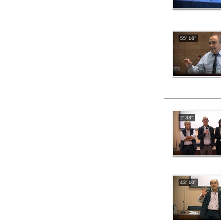
55' 16''
2' 38''
43' 10''