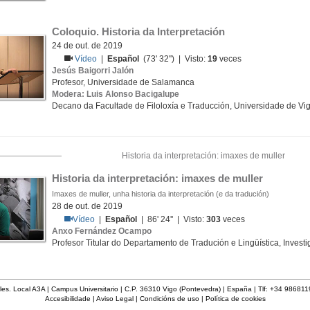
Coloquio. Historia da Interpretación
24 de out. de 2019
Vídeo
|
Español
(73' 32'') | Visto:
19
veces
Jesús Baigorri Jalón
Profesor, Universidade de Salamanca
Modera: Luis Alonso Bacigalupe
Decano da Facultade de Filoloxía e Traducción, Universidade de Vi
Historia da interpretación: imaxes de muller
Historia da interpretación: imaxes de muller
Imaxes de muller, unha historia da interpretación (e da tradución)
28 de out. de 2019
Vídeo
|
Español
| 86' 24'' | Visto:
303
veces
Anxo Fernández Ocampo
Profesor Titular do Departamento de Tradución e Lingüística, Investi
les. Local A3A | Campus Universitario | C.P. 36310 Vigo (Pontevedra) | España | Tlf: +34 98681
Accesibilidade
|
Aviso Legal
|
Condicións de uso
|
Política de cookies