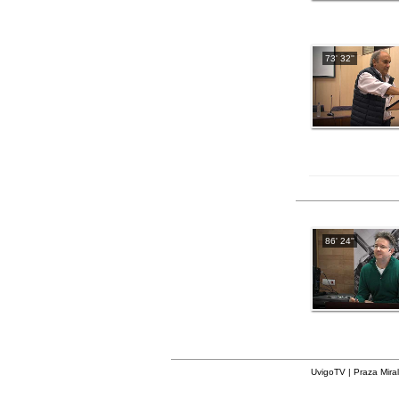
73' 32''
86' 24''
UvigoTV | Praza Miral