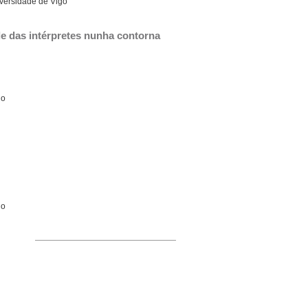
iversidade de Vigo
de das intérpretes nunha contorna 
go
go