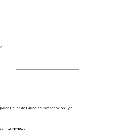
go
gador Titular do Grupo de Investigación TyP
1937 |
tv@uvigo.es