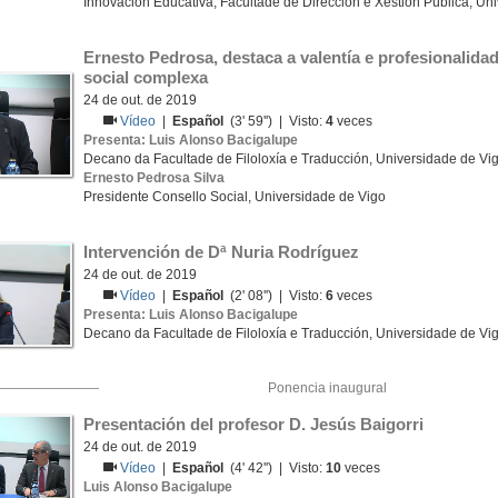
Innovación Educativa, Facultade de Dirección e Xestión Pública, Un
Ernesto Pedrosa, destaca a valentía e profesionalida
social complexa
24 de out. de 2019
Vídeo
|
Español
(3' 59'') | Visto:
4
veces
Presenta: Luis Alonso Bacigalupe
Decano da Facultade de Filoloxía e Traducción, Universidade de Vi
Ernesto Pedrosa Silva
Presidente Consello Social, Universidade de Vigo
Intervención de Dª Nuria Rodríguez
24 de out. de 2019
Vídeo
|
Español
(2' 08'') | Visto:
6
veces
Presenta: Luis Alonso Bacigalupe
Decano da Facultade de Filoloxía e Traducción, Universidade de Vi
Ponencia inaugural
Presentación del profesor D. Jesús Baigorri
24 de out. de 2019
Vídeo
|
Español
(4' 42'') | Visto:
10
veces
Luis Alonso Bacigalupe