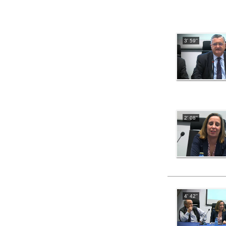
3' 59''
2' 08''
4' 42''