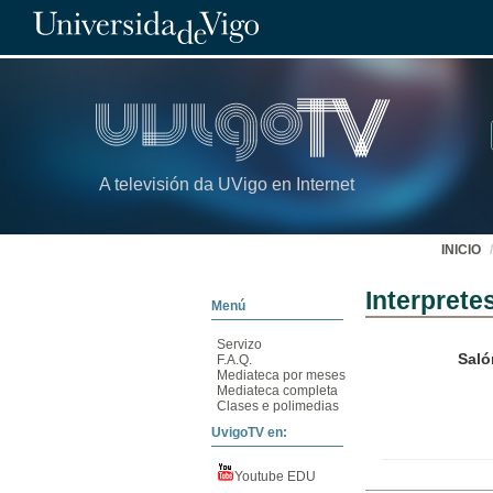
A televisión da UVigo en Internet
INICIO
Interprete
Menú
Servizo
Saló
F.A.Q.
Mediateca por meses
Mediateca completa
Clases e polimedias
UvigoTV en:
Youtube EDU