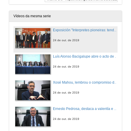
Vídeos da mesma serie
Exposición "Interpretes pioneiras: tendendo pontes (1900-1953)"
24 de out. de 2019
Luís Alonso Bacigalupe abre o acto de inauguración da mostra agradecendo a asistencia aos participantes
24 de out. de 2019
Xosé Mahou, lembrou o compromiso da Universidade de Vigo coa igualdade de xénero
24 de out. de 2019
Ernesto Pedrosa, destaca a valentía e profesionalidade das intérpretes nunha contorna social complexa
24 de out. de 2019