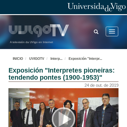
TOGGLE
Toggle
SEARCH
navigatio
A televisión da UVigo en Internet
INICIO
UVIGOTV
Interp
...
Exposición "Interpr
...
Exposición "Interpretes pioneiras:
tendendo pontes (1900-1953)"
24 de out. de 2019