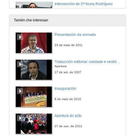
Intervención de Dª Nuria Rodríguez
24 de out. de 2019
Tamén che interesan
Presentación del profesor D. Jesús Baigorri
Presentación da xornada
24 de out. de 2019
23 de maio de 2011
Interpretes pioneiras: tendendo pontes (1900-1953)
Traducción editorial: calidade e xestión de proxectos
Conferencia
Apertura
24 de out. de 2019
17 de set. de 2007
Apertura do seminario e presentación de D. Jesús Baigorri
Inauguración
24 de out. de 2019
8 de maio de 2010
Historia da Interpretación
Apertura do acto
24 de out. de 2019
27 de xan. de 2012