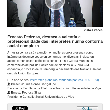
Visto
4
veces
Ernesto Pedrosa, destaca a valentía e
profesionalidade das intérpretes nunha contorna
social complexa
A mostra centra a súa atención en mulleres cuxa presenza como
intérpretes desenvolveuse en contornas moi diversas, incluso en
acontecementos tan coñecidos como a I e a II Guerra Mundial, as
conferencias de paz da Sociedade de Nacións, a Guerra Civil
española, o proceso de Núremberg, o nacemento das Nacións Unidas
ou o da Unión Europea.
i18n.one.Series:
Interpretes pioneiras: tendendo pontes (1900-1953)
Presenta: Luis Alonso Bacigalupe
Decano da Facultade de Filoloxía e Traducción, Universidade de Vigo
Exposición "Interpretes pioneiras: tendendo pontes (1900-1953)"
Ernesto Pedrosa Silva
Presidente Consello Social, Universidade de Vigo
24 de out. de 2019
Ocultar