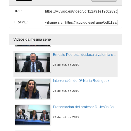
Luís Alonso Bacigalupe abre o acto de inauguración da mostra agradecendo a asistencia aos participantes
URL:
24 de out. de 2019
IFRAME:
Xosé Mahou, lembrou o compromiso da Universidade de Vigo coa igualdade de xénero
24 de out. de 2019
Vídeos da mesma serie
Ernesto Pedrosa, destaca a valentía e profesionalidade das intérpretes nunha contorna social complexa
24 de out. de 2019
Intervención de Dª Nuria Rodríguez
24 de out. de 2019
Presentación del profesor D. Jesús Baigorri
24 de out. de 2019