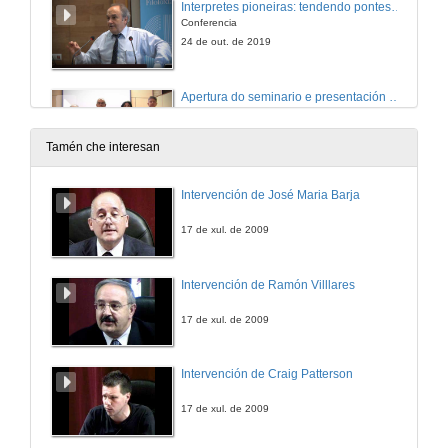
Interpretes pioneiras: tendendo pontes (1900-1953)
Conferencia
24 de out. de 2019
Apertura do seminario e presentación de D. Jesús Baigorri
24 de out. de 2019
Tamén che interesan
Historia da Interpretación
Intervención de José Maria Barja
24 de out. de 2019
17 de xul. de 2009
Coloquio. Historia da Interpretación
Intervención de Ramón Villlares
24 de out. de 2019
17 de xul. de 2009
Historia da interpretación: imaxes de muller
Intervención de Craig Patterson
Imaxes de muller, unha historia da interpretación (e da tradución)
28 de out. de 2019
17 de xul. de 2009