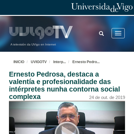
TOGGLE
Toggle
SEARCH
navigatio
A televisión da UVigo en Internet
INICIO
UVIGOTV
Interp
...
Ernesto Pedro
...
Ernesto Pedrosa, destaca a
valentía e profesionalidade das
intérpretes nunha contorna social
complexa
24 de out. de 2019